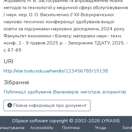
Журавель Н. В. Застосування та впровадження нових
методів та технологій у медичній сфері обслуговування
/ наук. кер. О. О. Васильченко // ХІІ Всеукраїнської
науково-технічної конференції здобувачів вищої
освіти за підсумками наукових досліджень 2024 року.
Факультет економіки і бізнесу: матеріали наук.- техн.
конф., 1 - 9 травня 2025 р. - Запоріжжя: ТДАТУ, 2025. -
с. 67-69
URI
http://elar.tsatu.edu.ua/handle/123456789/19138
Зібрання
Публікації здобувачів (бакалаврів. магістрів, аспірантів)
Повна інформація про документ
DSpace software
copyright © 2002-2026
LYRASIS
алаштування
Accessibility
Політика
Угода
Sen