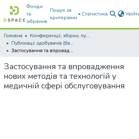
Фонди
Пошук за
та
Статистика
Увій
критеріями
зібрання
Головна
Конференції, збірки, публікації молодих вчених і здобувачів : магістрів, бакалаврів, аспірантів.
Публікації здобувачів (бакалаврів. магістрів, аспірантів)
Застосування та впровадження нових методів та технологій у медичній сфері обслуговування
Застосування та впровадження
нових методів та технологій у
медичній сфері обслуговування