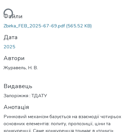
ься...
Файли
Zbirka_FEB_2025-67-69.pdf
(565.52 KB)
Дата
2025
Автори
Журавель, Н. В.
Видавець
Запоріжжя : ТДАТУ
Анотація
Ринковий механізм базується на взаємодії чотирьох
основних елементів: попиту, пропозиції, ціни та
конкуренції. Саме конкуренція тримає в «тонусі»