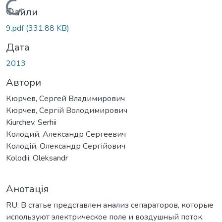
Вантажиться...
Файли
9.pdf
(331.88 KB)
Дата
2013
Автори
Кюрчев, Сергей Владимирович
Кюрчев, Сергій Володимирович
Kiurchev, Serhii
Колодий, Александр Сергеевич
Колодій, Олександр Сергійович
Kolodii, Oleksandr
Анотація
RU: В статье представлен анализ сепараторов, которые
используют электрическое поле и воздушный поток.