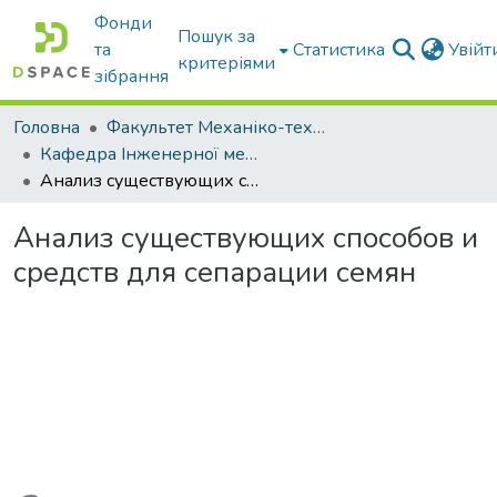
Фонди
Пошук за
та
Статистика
Увій
критеріями
зібрання
Головна
Факультет Механіко-технологічний
Кафедра Інженерної механіки та комп'ютерного проектування
Анализ существующих способов и средств для сепарации семян
Анализ существующих способов и
средств для сепарации семян