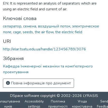
EN: It is represented an analysis of separators which are
using an electric field and current of air.
Ключові слова
сепаратор
,
семена
,
воздушный поток
,
электрическое
поле
,
cage
,
seeds
,
the air flow
,
the electric field
URI
http://elar.tsatu.edu.ua/handle/123456789/3076
Зібрання
Кафедра Інженерної механіки та комп'ютерного
проектування
Повна інформація про документ
DSpace software
copyright © 2002-2026
LYRASIS
алаштування
Accessibility
Політика
Угода
Sen
куків
settings
приватності
користувача
Feedba