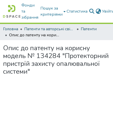
Фонди
Пошук за
та
Статистика
Увій
критеріями
зібрання
Головна
Патенти та авторські свідоцтва
Патенти
Опис до патенту на корисну модель № 134284 "Протекторний пристрій захисту опалювальної системи"
Опис до патенту на корисну
модель № 134284 "Протекторний
пристрій захисту опалювальної
системи"