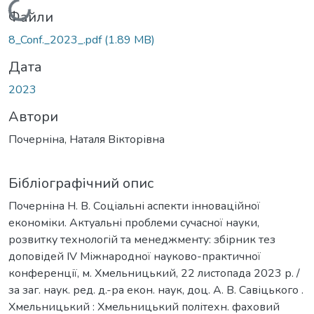
Вантажиться...
Файли
8_Conf._2023_.pdf
(1.89 MB)
Дата
2023
Автори
Почерніна, Наталя Вікторівна
Бібліографічний опис
Почерніна Н. В. Соціальні аспекти інноваційної
економіки. Актуальні проблеми сучасної науки,
розвитку технологій та менеджменту: збірник тез
доповідей IV Міжнародної науково-практичної
конференції, м. Хмельницький, 22 листопада 2023 р. /
за заг. наук. ред. д.-ра екон. наук, доц. А. В. Савіцького .
Хмельницький : Хмельницький політехн. фаховий