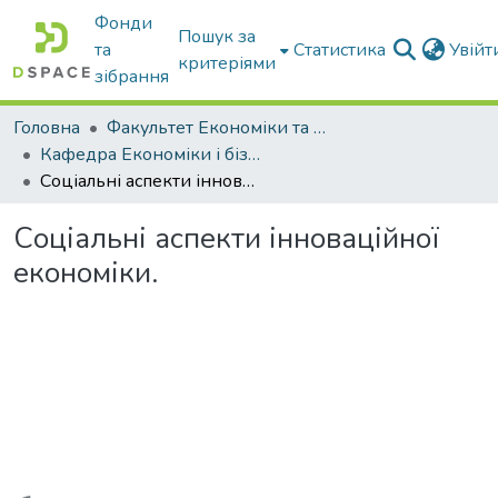
Фонди
Пошук за
та
Статистика
Увій
критеріями
зібрання
Головна
Факультет Економіки та бізнесу
Кафедра Економіки і бізнесу
Соціальні аспекти інноваційної економіки.
Соціальні аспекти інноваційної
економіки.