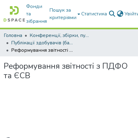
Фонди
Пошук за
та
Статистика
Увій
критеріями
зібрання
Головна
Конференції, збірки, публікації молодих вчених і здобувачів : магістрів, бакалаврів, аспірантів.
Публікації здобувачів (бакалаврів. магістрів, аспірантів)
Реформування звітності з ПДФО та ЄСВ
Реформування звітності з ПДФО
та ЄСВ