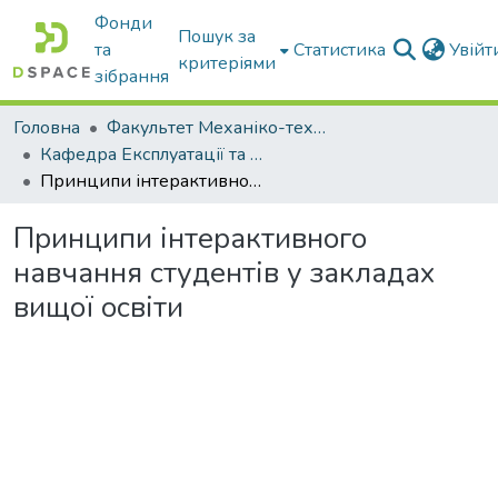
Фонди
Пошук за
та
Статистика
Увій
критеріями
зібрання
Головна
Факультет Механіко-технологічний
Кафедра Експлуатації та технічного сервісу машин
Принципи інтерактивного навчання студентів у закладах вищої освіти
Принципи інтерактивного
навчання студентів у закладах
вищої освіти