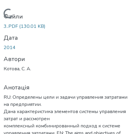
Вантажиться...
Файли
3..PDF
(130.01 KB)
Дата
2014
Автори
Котова, С. А.
Анотація
RU: Определены цели и задачи управления затратами
на предприятии.
Дана характеристика элементов системы управления
затрат и рассмотрен
комплексный комбинированный подход к системе
управления затратами. EN: The aims and objectives of