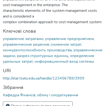
cost management in the enterprise. The
characteristic elements of the system management costs
and is considered a
complex combination approach to cost management system.
Ключові слова
управление затратами
,
управление предприятием
,
управленческие решения
,
снижение затрат
,
конкурентоспособность производства
,
управленческие
задачи
,
разрез структурных единиц
,
определения
удельных затрат
,
информационный вход системы
URI
http://elar.tsatu.edu.ua/handle/123456789/3999
Зібрання
Кафедра Фінансів, обліку і оподаткування
Повна інформація про документ