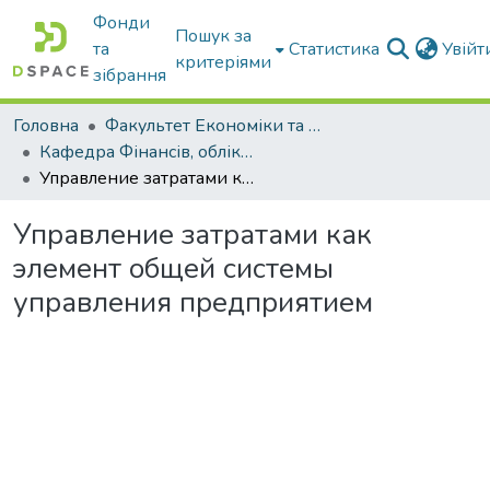
Фонди
Пошук за
та
Статистика
Увій
критеріями
зібрання
Головна
Факультет Економіки та бізнесу
Кафедра Фінансів, обліку і оподаткування
Управление затратами как элемент общей системы управления предприятием
Управление затратами как
элемент общей системы
управления предприятием