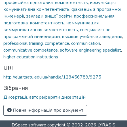
професійна підготовка
,
компетентність
,
комунікація
,
комунікативна компетентність
,
фахівець з програмної
інженерії
,
заклади вищої освіти
,
профессиональная
подготовка
,
компетентность
,
коммуникация
,
коммуникативная компетентность
,
специалист по
программной инженерии
,
высшие учебные заведения
,
professional training
,
competence
,
communication
,
communicative competence
,
software engineering specialist
,
higher education institutions
URI
http://elar.tsatu.edu.ua/handle/123456789/9275
Зібрання
Дисертації, автореферати дисертацій
Повна інформація про документ
DSpace software
copyright © 2002-2026
LYRASIS