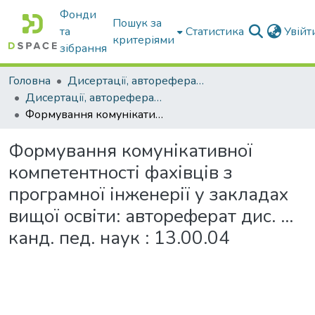
Фонди
Пошук за
та
Статистика
Увій
критеріями
зібрання
Головна
Дисертації, автореферати дисертацій
Дисертації, автореферати дисертацій
Формування комунікативної компетентності фахівців з програмної інженерії у закладах вищої освіти: автореферат дис. ... канд. пед. наук : 13.00.04
Формування комунікативної
компетентності фахівців з
програмної інженерії у закладах
вищої освіти: автореферат дис. ...
канд. пед. наук : 13.00.04