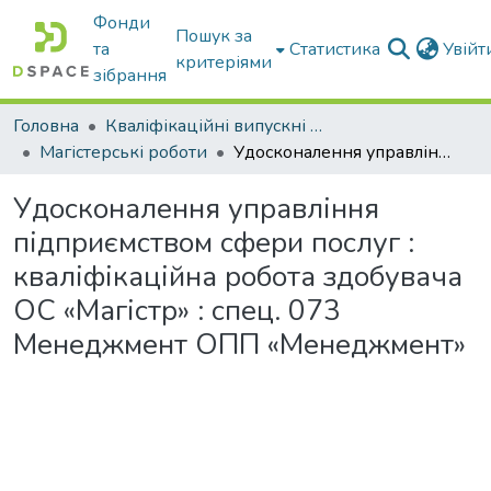
Фонди
Пошук за
та
Статистика
Увій
критеріями
зібрання
Головна
Кваліфікаційні випускні роботи бакалаврів і магістрів
Магістерські роботи
Удосконалення управління підприємством сфери послуг : кваліфікаційна робота здобувача ОС «Магістр» : спец. 073 Менеджмент ОПП «Менеджмент»
Удосконалення управління
підприємством сфери послуг :
кваліфікаційна робота здобувача
ОС «Магістр» : спец. 073
Менеджмент ОПП «Менеджмент»