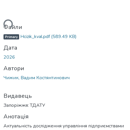
ься...
Файли
Hcizik_kval.pdf
(589.49 KB)
Primary
Дата
2026
Автори
Чижик, Вадим Костянтинович
Видавець
Запоріжжя: ТДАТУ
Анотація
Актуальність дослідження управління підприємствами