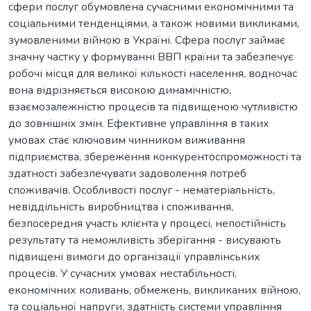
сфери послуг обумовлена сучасними економічними та
соціальними тенденціями, а також новими викликами,
зумовленими війною в Україні. Сфера послуг займає
значну частку у формуванні ВВП країни та забезпечує
робочі місця для великої кількості населення, водночас
вона відрізняється високою динамічністю,
взаємозалежністю процесів та підвищеною чутливістю
до зовнішніх змін. Ефективне управління в таких
умовах стає ключовим чинником виживання
підприємства, збереження конкурентоспроможності та
здатності забезпечувати задоволення потреб
споживачів. Особливості послуг - нематеріальність,
невіддільність виробництва і споживання,
безпосередня участь клієнта у процесі, непостійність
результату та неможливість зберігання - висувають
підвищені вимоги до організації управлінських
процесів. У сучасних умовах нестабільності,
економічних коливань, обмежень, викликаних війною,
та соціальної напруги, здатність системи управління