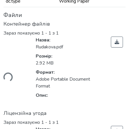
dc.type
Working Paper
Файли
Контейнер файлів
Зараз показуємо
1 - 1 з 1
Назва:
Rudakova.pdf
Розмір:
2.92 MB
Формат:
ься...
Adobe Portable Document
Format
Опис:
Ліцензійна угода
Зараз показуємо
1 - 1 з 1