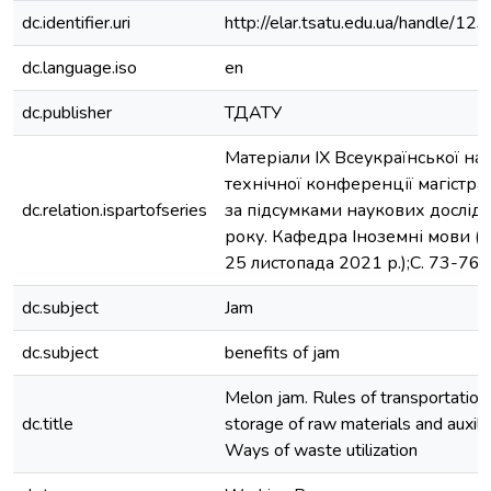
dc.identifier.uri
http://elar.tsatu.edu.ua/handle/
dc.language.iso
en
dc.publisher
ТДАТУ
Матеріали ІX Всеукраїнської на
технічної конференції магістран
dc.relation.ispartofseries
за підсумками наукових дослі
року. Кафедра Іноземні мови (М
25 листопада 2021 р.);C. 73-76
dc.subject
Jam
dc.subject
benefits of jam
Melon jam. Rules of transportation
dc.title
storage of raw materials and auxilia
Ways of waste utilization