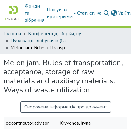
Фонди
Пошук за
та
Статистика
Увій
критеріями
зібрання
Головна
Конференції, збірки, публікації молодих вчених і здобувачів : магістрів, бакалаврів, аспірантів.
Публікації здобувачів (бакалаврів. магістрів, аспірантів)
Melon jam. Rules of transportation, acceptance, storage of raw materials and auxiliary materials. Ways of waste utilization
Melon jam. Rules of transportation,
acceptance, storage of raw
materials and auxiliary materials.
Ways of waste utilization
Скорочена інформація про документ
dc.contributor.advisor
Kryvonos, Iryna