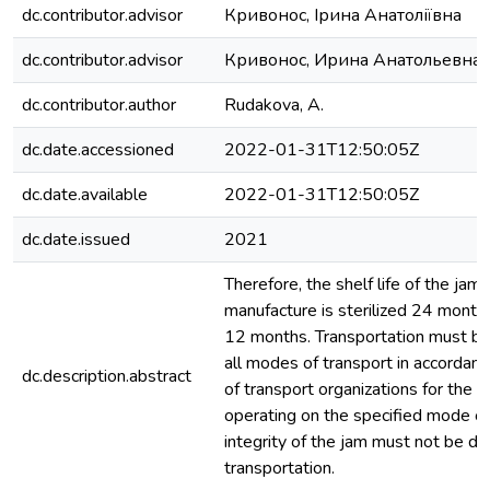
dc.contributor.advisor
Кривонос, Ірина Анатоліївна
dc.contributor.advisor
Кривонос, Ирина Анатольевна
dc.contributor.author
Rudakova, A.
dc.date.accessioned
2022-01-31T12:50:05Z
dc.date.available
2022-01-31T12:50:05Z
dc.date.issued
2021
Therefore, the shelf life of the jam
manufacture is sterilized 24 months;
12 months. Transportation must be 
all modes of transport in accordanc
dc.description.abstract
of transport organizations for the c
operating on the specified mode of
integrity of the jam must not be d
transportation.