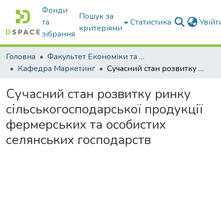
Фонди
Пошук за
та
Статистика
Увій
критеріями
зібрання
Головна
Факультет Економіки та бізнесу
Кафедра Маркетинг
Сучасний стан розвитку ринку сільськогосподарської продукції фермерських та особистих селянських господарств
Сучасний стан розвитку ринку
сільськогосподарської продукції
фермерських та особистих
селянських господарств