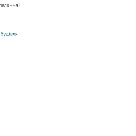
палення і
,
будівля