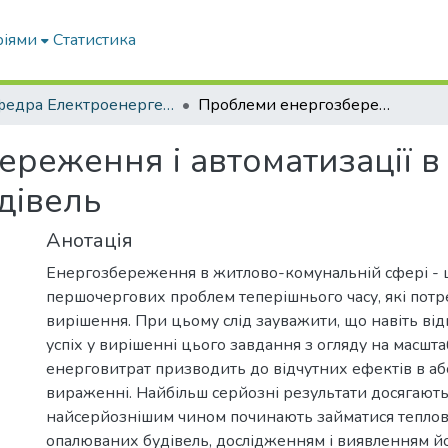
ріями
Статистика
Кафедра Електроенергетики і електротехнологій
Проблеми енергозбереження і автоматизації в системах теплопостачання будівель
реження і автоматизації в
дівель
Анотація
Енергозбереження в житлово-комунальній сфері - 
першочергових проблем теперішнього часу, які пот
вирішення. При цьому слід зауважити, що навіть ві
успіх у вирішенні цього завдання з огляду на масшта
енерговитрат призводить до відчутних ефектів в а
вираженні. Найбільш серйозні результати досягаютьс
найсерйознішим чином починають займатися тепл
опалюваних будівель, дослідженням і виявленням йо