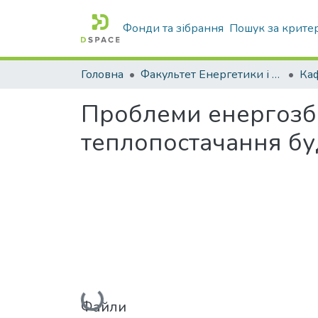
Фонди та зібрання
Пошук за крите
Головна
Факультет Енергетики і комп'ютерних технологій
Проблеми енергозбе
теплопостачання бу
Вантажиться...
Файли