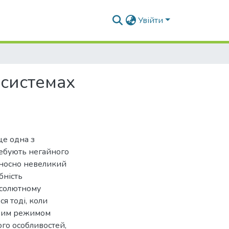
Увійти
 системах
це одна з
ребують негайного
дносно невеликий
бність
бсолютному
я тоді, коли
овим режимом
го особливостей,