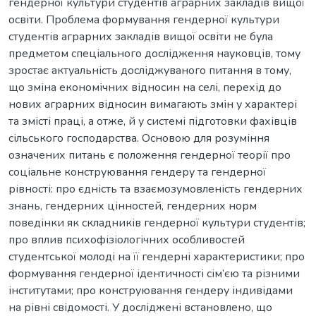
гендерної культури студентів аграрних закладів вищої
освіти. Проблема формування гендерної культури
студентів аграрних закладів вищої освіти не була
предметом спеціального дослідження науковців, тому
зростає актуальність досліджуваного питання в тому,
що зміна економічних відносин на селі, перехід до
нових аграрних відносин вимагають змін у характері
та змісті праці, а отже, й у системі підготовки фахівців
сільського господарства. Основою для розуміння
означених питань є положення гендерної теорії про
соціальне конструювання гендеру та гендерної
рівності: про єдність та взаємозумовленість гендерних
знань, гендерних цінностей, гендерних норм
поведінки як складників гендерної культури студентів;
про вплив психофізіологічних особливостей
студентської молоді на її гендерні характеристики; про
формування гендерної ідентичності сім’єю та різними
інститутами; про конструювання гендеру індивідами
на рівні свідомості. У досліджені встановлено, що