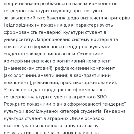
попри незначні розбіжності в назвах компонентів
гендерної культури, науковці про- понують
загальноприйняте бачення щодо визначення критеріїв
і відповідних їм показників, які характеризують
сформованість гендерної культури студентів
університету. Запропоновано систему критеріїв та
показників сформованості гендерної культури
студентів закладів вищої освіти. Основними
критеріями визначено когнітивний компонент
(знаннєво-змістовий); рефлексивний компонент
(аксіологічний, аналітичний); дієво-практичний
компонент (діяльнісний, практико-орієнтований).
Узагальнено дані щодо рівнів сформованості
гендерної культури студентів аграрного ЗВО.
Розкрито показники рівнів сформованості гендерної
культури досліджуваної категорії студентів. Гендерна
культура студентів аграрних ЗВО є основою
діагностування поточного стану та аналізу
результативності педагогічних впливів на