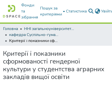
Фонди
Пошук за
та
Статистика
Увій
критеріями
зібрання
Головна
ННІ загальноуніверситетської підготовки
кафедра Суспільно-гуманітарні науки
Критерії і показники сформованості гендерної культури у студентства аграрних закладів вищої освіти
Критерії і показники
сформованості гендерної
культури у студентства аграрних
закладів вищої освіти