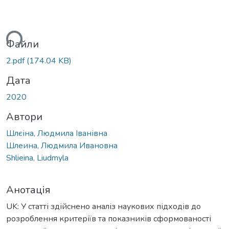
ься...
Файли
2.pdf
(174.04 KB)
Дата
2020
Автори
Шлєіна, Людмила Іванівна
Шлеина, Людмила Ивановна
Shlieina, Liudmyla
Анотація
UK: У статті здійснено аналіз наукових підходів до
розроблення критеріїв та показників сформованості