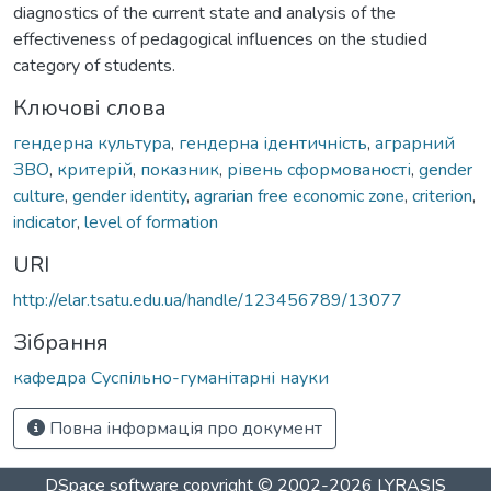
diagnostics of the current state and analysis of the
effectiveness of pedagogical influences on the studied
category of students.
Ключові слова
гендерна культура
,
гендерна ідентичність
,
аграрний
ЗВО
,
критерій
,
показник
,
рівень сформованості
,
gender
culture
,
gender identity
,
agrarian free economic zone
,
criterion
,
indicator
,
level of formation
URI
http://elar.tsatu.edu.ua/handle/123456789/13077
Зібрання
кафедра Суспільно-гуманітарні науки
Повна інформація про документ
DSpace software
copyright © 2002-2026
LYRASIS