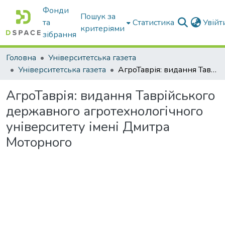
Фонди
Пошук за
та
Статистика
Увій
критеріями
зібрання
Головна
Університетська газета
Університетська газета
АгроТаврія: видання Таврійського державного агротехнологічного університету імені Дмитра Моторного
АгроТаврія: видання Таврійського
державного агротехнологічного
університету імені Дмитра
Моторного