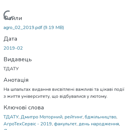
Вантажиться...
Файли
agro_02_2019.pdf
(9.19 MB)
Дата
2019-02
Видавець
ТДАТУ
Анотація
На шпальтах видання висвітлені важливі та цікаві події
з життя університету, що відбувалися у лютому.
Ключові слова
ТДАТУ
,
Дмитро Моторний
,
рейтинг
,
бджільництво
,
АгроТехСервіс - 2019
,
факультет
,
день народження
,