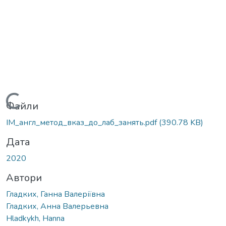
Вантажиться...
Файли
ІМ_англ_метод_вказ_до_лаб_занять.pdf
(390.78 KB)
Дата
2020
Автори
Гладких, Ганна Валеріївна
Гладких, Анна Валерьевна
Hladkykh, Hanna