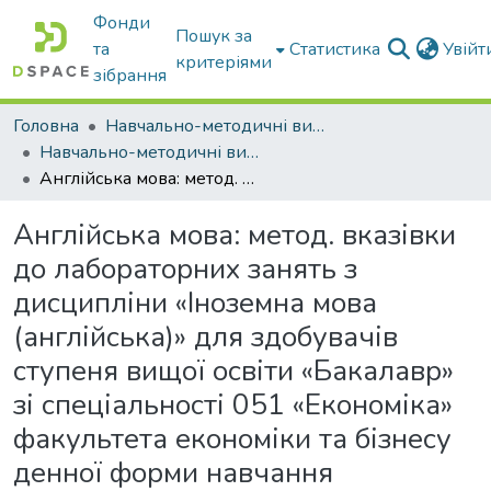
Фонди
Пошук за
та
Статистика
Увій
критеріями
зібрання
Головна
Навчально-методичні видання
Навчально-методичні видання
Англійська мова: метод. вказівки до лабораторних занять з дисципліни «Іноземна мова (англійська)» для здобувачів ступеня вищої освіти «Бакалавр» зі спеціальності 051 «Економіка» факультета економіки та бізнесу денної форми навчання
Англійська мова: метод. вказівки
до лабораторних занять з
дисципліни «Іноземна мова
(англійська)» для здобувачів
ступеня вищої освіти «Бакалавр»
зі спеціальності 051 «Економіка»
факультета економіки та бізнесу
денної форми навчання