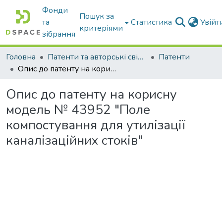
Фонди
Пошук за
та
Статистика
Увій
критеріями
зібрання
Головна
Патенти та авторські свідоцтва
Патенти
Опис до патенту на корисну модель № 43952 "Поле компостування для утилізації каналізаційних стоків"
Опис до патенту на корисну
модель № 43952 "Поле
компостування для утилізації
каналізаційних стоків"