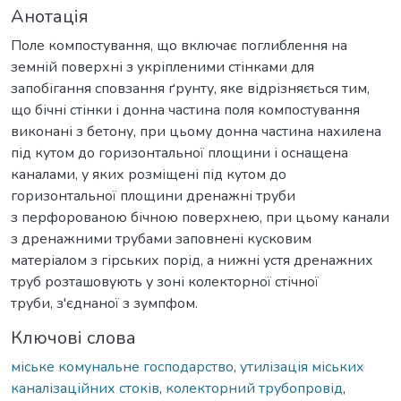
Анотація
Поле компостування, що включає поглиблення на
земній поверхні з укріпленими стінками для
запобігання сповзання ґрунту, яке відрізняється тим,
що бічні стінки і донна частина поля компостування
виконані з бетону, при цьому донна частина нахилена
під кутом до горизонтальної площини і оснащена
каналами, у яких розміщені під кутом до
горизонтальної площини дренажні труби
з перфорованою бічною поверхнею, при цьому канали
з дренажними трубами заповнені кусковим
матеріалом з гірських порід, а нижні устя дренажних
труб розташовують у зоні колекторної стічної
труби, з'єднаної з зумпфом.
Ключові слова
міське комунальне господарство
,
утилізація міських
каналізаційних стоків
,
колекторний трубопровід
,