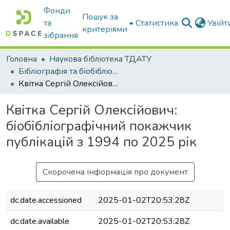
Фонди
Пошук за
та
Статистика
Увій
критеріями
зібрання
Головна
Наукова бібліотека ТДАТУ
Бібліографія та біобібліографістика вчених ТДАТУ
Квітка Сергій Олексійович: біобібліографічний покажчик публікацій з 1994 по 2025 рік
Квітка Сергій Олексійович:
біобібліографічний покажчик
публікацій з 1994 по 2025 рік
Скорочена інформація про документ
dc.date.accessioned
2025-01-02T20:53:28Z
dc.date.available
2025-01-02T20:53:28Z