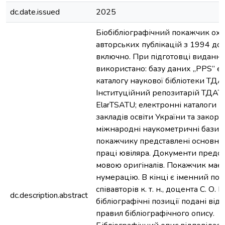
dc.date.issued
2025
Біобібліографічний покажчик ох
авторських публікацій з 1994 до
включно. При підготовці видання
використано: базу даних „PPS” е
каталогу наукової бібліотеки ТДА
Інституційний репозитарій ТДАТ
ElarTSATU; електронні каталоги 
закладів освіти України та закорд
міжнародні наукометричні бази д
покажчику представлені основні 
праці ювіляра. Документи предст
мовою оригіналів. Покажчик має 
нумерацію. В кінці є іменний по
співавторів к. т. н., доцента С. О. К
dc.description.abstract
бібліографічні позиції подані від
правил бібліографічного опису.