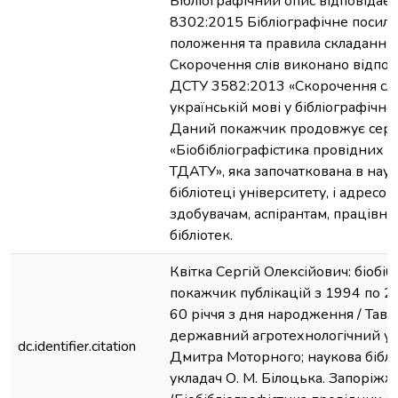
Бібліографічний опис відповідає
8302:2015 Бібліографічне посила
положення та правила складання»
Скорочення слів виконано відпов
ДСТУ 3582:2013 «Скорочення слі
українській мові у бібліографічно
Даний покажчик продовжує сер
«Біобібліографістика провідних 
ТДАТУ», яка започаткована в наук
бібліотеці університету, і адресо
здобувачам, аспірантам, працівн
бібліотек.
Квітка Сергій Олексійович: біобі
покажчик публікацій з 1994 по 20
60 річчя з дня народження / Тав
державний агротехнологічний ун-
dc.identifier.citation
Дмитра Моторного; наукова біблі
укладач О. М. Білоцька. Запоріжжя