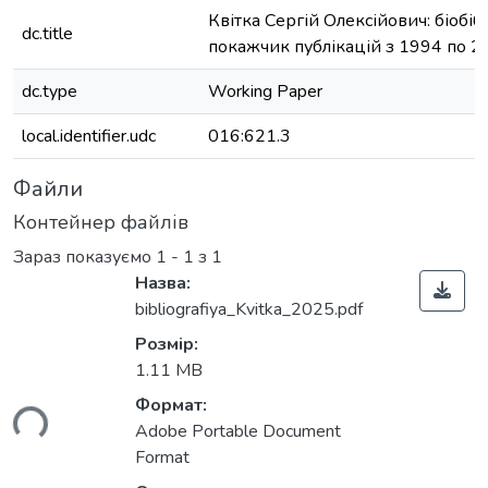
Квітка Сергій Олексійович: біобі
dc.title
покажчик публікацій з 1994 по 2
dc.type
Working Paper
local.identifier.udc
016:621.3
Файли
Контейнер файлів
Зараз показуємо
1 - 1 з 1
Назва:
bibliografiya_Kvitka_2025.pdf
Розмір:
1.11 MB
ься...
Формат:
Adobe Portable Document
Format