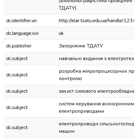
(Біобібліографістика провідних 
ТДАТУ).
dc.identifier.uri
http://elar.tsatu.edu.ua/handle/12
dc.language.iso
uk
dc.publisher
Запоріжжя: ТДАТУ
dc.subject
навчальні видання з електротехн
розробка мікропроцесорних при
dc.subject
контролю
dc.subject
захист силового електрообладна
систем керування асинхронними
dc.subject
електроприводами
електроприводи сільськогоспода
dc.subject
машин