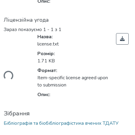
Опис:
Ліцензійна угода
Зараз показуємо
1 - 1 з 1
Назва:
license.txt
Розмір:
1.71 KB
ься...
Формат:
Item-specific license agreed upon
to submission
Опис:
Зібрання
Бібліографія та біобібліографістика вчених ТДАТУ