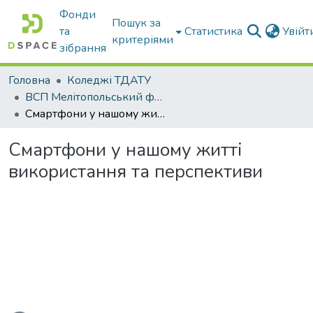
Фонди
Пошук за
та
Статистика
Увій
критеріями
зібрання
Головна
Коледжі ТДАТУ
ВСП Мелітопольський фаховий коледж ТДАТУ
Cмартфони у нашому житті використання та перспективи
Cмартфони у нашому житті
використання та перспективи