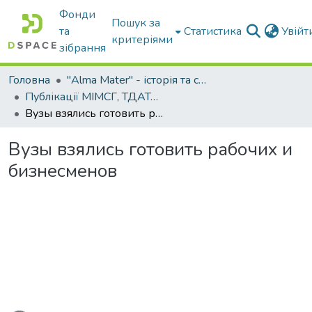
Фонди
Пошук за
та
Статистика
Увій
критеріями
зібрання
Головна
"Alma Mater" - історія та сьогодення Університету
Публікації МІМСГ, ТДАТА, ТДАТУ
Вузы взялись готовить рабочих и бизнесменов
Вузы взялись готовить рабочих и
бизнесменов