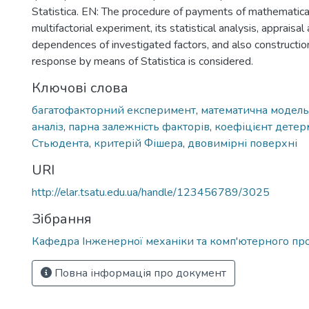
Statistica. EN: The procedure of payments of mathematica
multifactorial experiment, its statistical analysis, appraisal
dependences of investigated factors, and also construction
response by means of Statistica is considered.
Ключові слова
багатофакторний експеримент
,
математична модель
аналіз
,
парна залежність факторів
,
коефіцієнт детерм
Стьюдента
,
критерій Фішера
,
двовимірні поверхні
URI
http://elar.tsatu.edu.ua/handle/123456789/3025
Зібрання
Кафедра Інженерної механіки та комп'ютерного пр
Повна інформація про документ