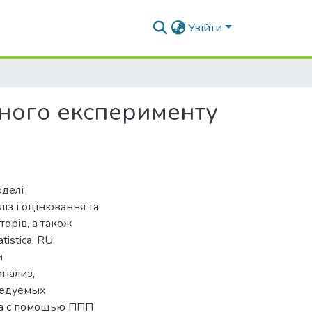
Увійти
рного експерименту
оделі
ліз і оцінювання та
орів, а також
stica. RU:
и
анализ,
ледуемых
ка с помощью ППП