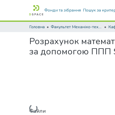
Фонди та зібрання
Пошук за крите
Головна
Факультет Механіко-технологічний
Розрахунок математ
за допомогою ППП 
Вантажиться...
Файли