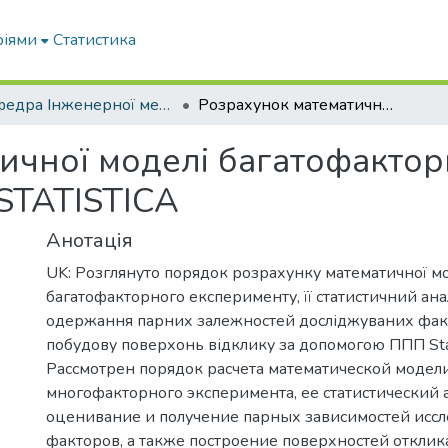
ріями
Статистика
Кафедра Інженерної механіки та комп'ютерного проектування
Розрахунок математичної моделі багатофакторного експерименту за допомогою ППП STATISTICA
ичної моделі багатофакто
STATISTICA
Анотація
UK: Розглянуто порядок розрахунку математичної м
багатофакторного експерименту, її статистичний ана
одержання парних залежностей досліджуваних факт
побудову поверхонь відклику за допомогою ППП Stati
Рассмотрен порядок расчета математической модел
многофакторного эксперимента, ее статистический 
оценивание и получение парных зависимостей исс
факторов, а также построение поверхностей откли