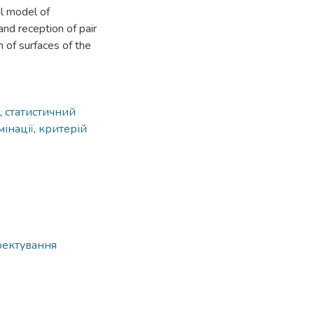
l model of
 and reception of pair
 of surfaces of the
,
статистичний
інації
,
критерій
оектування