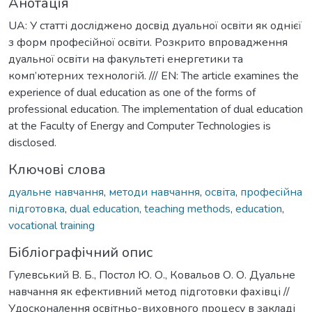
Анотація
UA: У статті досліджено досвід дуальної освіти як однієї
з форм професійної освіти. Розкрито впровадження
дуальної освіти на факультеті енергетики та
комп’ютерних технологій. /// EN: The article examines the
experience of dual education as one of the forms of
professional education. The implementation of dual education
at the Faculty of Energy and Computer Technologies is
disclosed.
Ключові слова
дуальне навчання
,
методи навчання
,
освіта
,
професійна
підготовка
,
dual education
,
teaching methods
,
education
,
vocational training
Бібліографічний опис
Гулевський В. Б., Постол Ю. О., Ковальов О. О. Дуальне
навчання як ефективний метод підготовки фахівці //
Удосконалення освітньо-виховного процесу в закладі