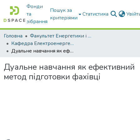
Фонди
Пошук за
та
Статистика
Увій
критеріями
зібрання
Головна
Факультет Енергетики і комп'ютерних технологій
Кафедра Електроенергетики і електротехнологій
Дуальне навчання як ефективний метод підготовки фахівці
Дуальне навчання як ефективний
метод підготовки фахівці