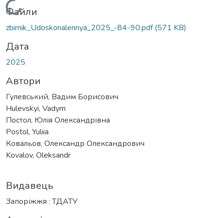
Вантажиться...
Файли
zbirnik_Udoskonalennya_2025_-84-90.pdf
(571 KB)
Дата
2025
Автори
Гулевський, Вадим Борисович
Hulevskyi, Vadym
Постол, Юлія Олександрівна
Postol, Yuliia
Ковальов, Олександр Олександрович
Kovalov, Oleksandr
Видавець
Запоріжжя : ТДАТУ