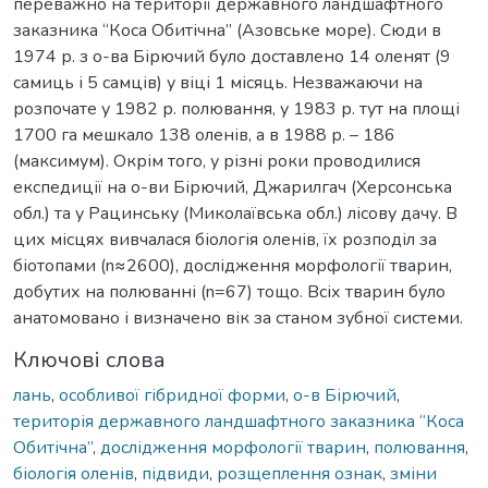
переважно на території державного ландшафтного
заказника “Коса Обитічна” (Азовське море). Сюди в
1974 р. з о-ва Бірючий було доставлено 14 оленят (9
самиць і 5 самців) у віці 1 місяць. Незважаючи на
розпочате у 1982 р. полювання, у 1983 р. тут на площі
1700 га мешкало 138 оленів, а в 1988 р. – 186
(максимум). Окрім того, у різні роки проводилися
експедиції на о-ви Бірючий, Джарилгач (Херсонська
обл.) та у Рацинську (Миколаївська обл.) лісову дачу. В
цих місцях вивчалася біологія оленів, їх розподіл за
біотопами (n≈2600), дослідження морфології тварин,
добутих на полюванні (n=67) тощо. Всіх тварин було
анатомовано і визначено вік за станом зубної системи.
Ключові слова
лань
,
особливої гібридної форми
,
о-в Бірючий
,
територія державного ландшафтного заказника “Коса
Обитічна”
,
дослідження морфології тварин
,
полювання
,
біологія оленів
,
підвиди
,
розщеплення ознак
,
зміни