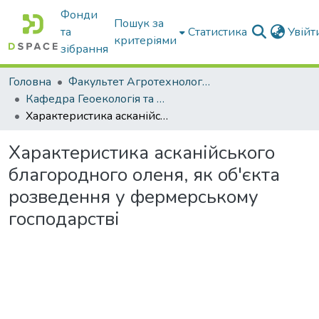
Фонди
Пошук за
та
Статистика
Увій
критеріями
зібрання
Головна
Факультет Агротехнологій та екології
Кафедра Геоекологія та землеустрій
Характеристика асканійського благородного оленя, як об'єкта розведення у фермерському господарстві
Характеристика асканійського
благородного оленя, як об'єкта
розведення у фермерському
господарстві