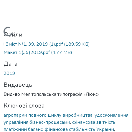
Вантажиться...
Файли
! Зміст №1, 39. 2019 (1).pdf
(189.59 KB)
Макет 1(39)2019.pdf
(4.77 MB)
Дата
2019
Видавець
Вид-во Мелітопольська типографія «Люкс»
Ключові слова
агропарки повного циклу виробництва
,
удосконалення
управління бізнес-процесами
,
фінансова звітність
,
платіжний баланс
,
фінансова стабільність України
,