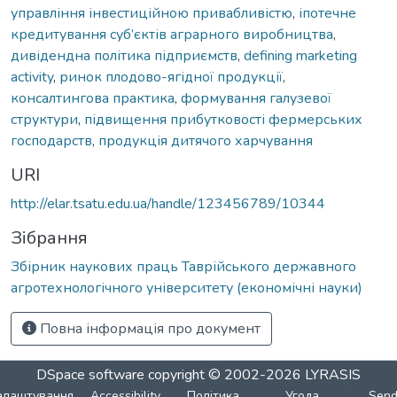
управління інвестиційною привабливістю
,
іпотечне
кредитування суб’єктів аграрного виробництва
,
дивідендна політика підприємств
,
defining marketing
activity
,
ринок плодово-ягідної продукції
,
консалтингова практика
,
формування галузевої
структури
,
підвищення прибутковості фермерських
господарств
,
продукція дитячого харчування
URI
http://elar.tsatu.edu.ua/handle/123456789/10344
Зібрання
Збірник наукових праць Таврійського державного
агротехнологічного університету (економічні науки)
Повна інформація про документ
DSpace software
copyright © 2002-2026
LYRASIS
алаштування
Accessibility
Політика
Угода
Sen