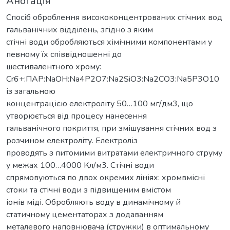
Анотація
Спосіб оброблення висококонцентрованих стічних вод
гальванічних відділень, згідно з яким
стічні води обробляються хімічними компонентами у
певному їх співвідношенні до
шестивалентного хрому:
Сr6+:ПАР:NaOH:Nа4Р2О7:Na2SiO3:Nа2СО3:Nа5Р3О10
із загальною
концентрацією електроліту 50…100 мг/дм3, що
утворюється від процесу нанесення
гальванічного покриття, при змішування стічних вод з
розчином електроліту. Електроліз
проводять з питомими витратами електричного струму
у межах 100…4000 Кл/м3. Стічні води
спрямовуються по двох окремих лініях: хромвмісні
стоки та стічні води з підвищеним вмістом
іонів міді. Обробляють воду в динамічному й
статичному цементаторах з додаванням
металевого наповнювача (стружки) в оптимальному