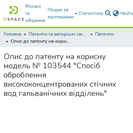
Фонди
Пошук за
та
Статистика
Увій
критеріями
зібрання
Головна
Патенти та авторські свідоцтва
Патенти
Опис до патенту на корисну модель № 103544 "Спосіб оброблення висококонцентрованих стічних вод гальванічних відділень"
Опис до патенту на корисну
модель № 103544 "Спосіб
оброблення
висококонцентрованих стічних
вод гальванічних відділень"