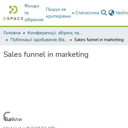
Фонди
Пошук за
та
Статистика
Увій
критеріями
зібрання
Головна
Конференції, збірки, публікації молодих вчених і здобувачів : магістрів, бакалаврів, аспірантів.
Публікації здобувачів (бакалаврів. магістрів, аспірантів)
Sales funnel in marketing
Sales funnel in marketing
Вантажиться...
Файли