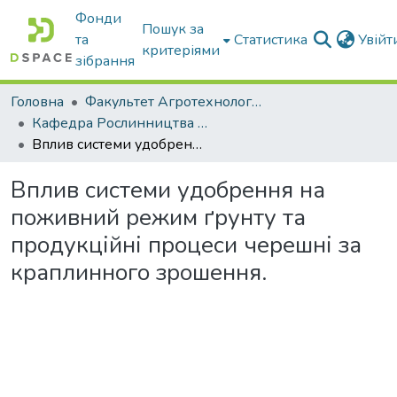
Фонди
Пошук за
та
Статистика
Увій
критеріями
зібрання
Головна
Факультет Агротехнологій та екології
Кафедра Рослинництва та садівництва ім. професора В.В. Калитки
Вплив системи удобрення на поживний режим ґрунту та продукційні процеси черешні за краплинного зрошення.
Вплив системи удобрення на
поживний режим ґрунту та
продукційні процеси черешні за
краплинного зрошення.