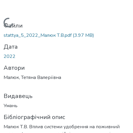
Вантажиться...
Файли
stattya_5_2022_Maлюк Т.В.pdf
(3.97 MB)
Дата
2022
Автори
Малюк, Тетяна Валеріївна
Видавець
Умань
Бібліографічний опис
Малюк Т.В. Вплив системи удобрення на поживний