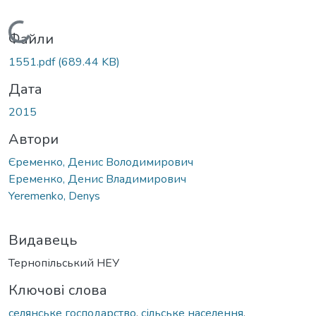
Вантажиться...
Файли
1551.pdf
(689.44 KB)
Дата
2015
Автори
Єременко, Денис Володимирович
Еременко, Денис Владимирович
Yeremenko, Denys
Видавець
Тернопільський НЕУ
Ключові слова
селянське господарство
,
сільське населення
,