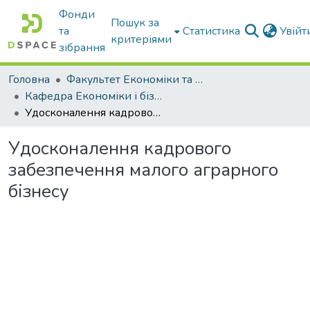
Фонди
Пошук за
та
Статистика
Увій
критеріями
зібрання
Головна
Факультет Економіки та бізнесу
Кафедра Економіки і бізнесу
Удосконалення кадрового забезпечення малого аграрного бізнесу
Удосконалення кадрового
забезпечення малого аграрного
бізнесу