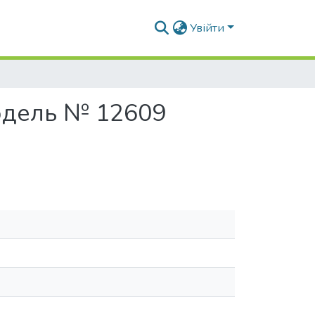
Увійти
одель № 12609