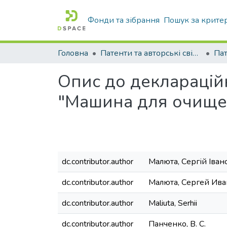
Фонди та зібрання
Пошук за крите
Головна
Патенти та авторські свідоцтва
Па
Опис до декларацій
"Машина для очище
dc.contributor.author
Малюта, Сергій Іван
dc.contributor.author
Малюта, Сергей Ив
dc.contributor.author
Maliuta, Serhii
dc.contributor.author
Панченко, В. С.