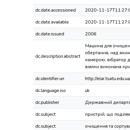
dc.date.accessioned
2020-11-17T11:27:
dc.date.available
2020-11-17T11:27:
dc.date.issued
2006
Машина для очищенн
обертання, над яки
dc.description.abstract
камерою, вібратор 
віялки виконана кр
dc.identifier.uri
http://elar.tsatu.ed
dc.language.iso
uk
dc.publisher
Державний департам
dc.subject
пристрій, що поділя
dc.subject
очищення та сортува