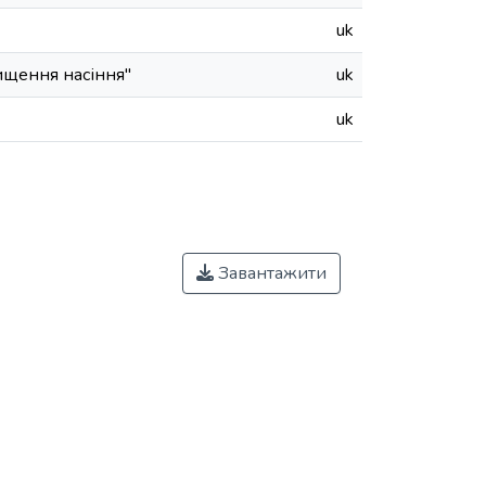
uk
ищення насіння"
uk
uk
Завантажити