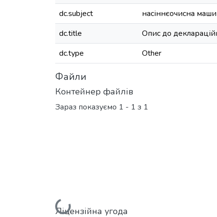
dc.subject
насіннєочисна маши
dc.title
Опис до декларацій
dc.type
Other
Файли
Контейнер файлів
Зараз показуємо
1 - 1 з 1
Ліцензійна угода