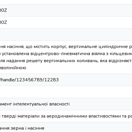
00Z
00Z
я насіння, що містить корпус, вертикальне циліндричне 
м установлена відцентрово-пневматична віялка з кільцеви
для надання решету вертикальних коливань, яка відрізняє
иволінійною
u.ua/handle/123456789/12283
ент інтелектуальної власності
є тверді матеріали за аеродинамічними властивостями та 
ння зерна і насіння