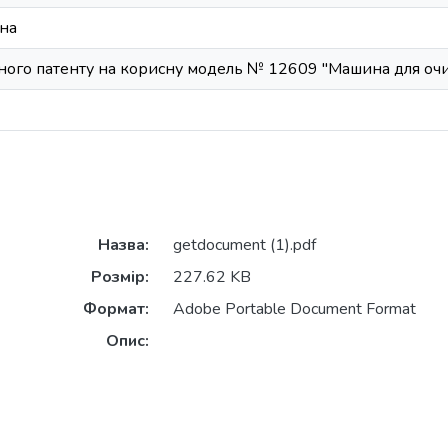
на
ного патенту на корисну модель № 12609 "Машина для оч
Назва:
getdocument (1).pdf
Розмір:
227.62 KB
Формат:
Adobe Portable Document Format
Опис: