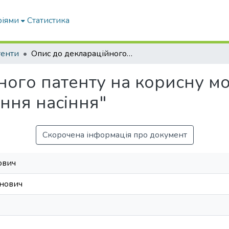
ріями
Статистика
тенти
Опис до деклараційного патенту на корисну модель № 12609 "Машина для очищення насіння"
ного патенту на корисну м
ння насіння"
Скорочена інформація про документ
ович
анович