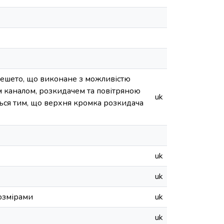
решето, що виконане з можливістю
м каналом, розкидачем та повітряною
uk
ться тим, що верхня кромка розкидача
uk
uk
розмірами
uk
uk