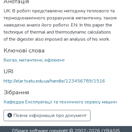
Анотація
UK: В роботі представлено методику теплового та
термодинамічного розрахунків метантенку, також
наведено аналіз його роботи. EN: In this paper the
technique of thermal and thermodynamic calculations
of the digester also imposed an analysis of his work.
Ключові слова
біогаз
,
метантенк
,
ефлюент
URI
http://elar.tsatu.edu.ua/handle/123456789/1516
Зібрання
Кафедра Експлуатації та технічного сервісу машин
Повна інформація про документ
DSpace software
copyright © 2002-2026
LYRASIS