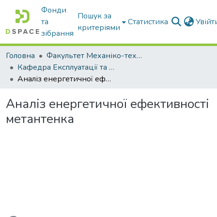
Фонди
Пошук за
та
Статистика
Увій
критеріями
зібрання
Головна
Факультет Механіко-технологічний
Кафедра Експлуатації та технічного сервісу машин
Аналіз енергетичної ефективності метантенка
Аналіз енергетичної ефективності
метантенка