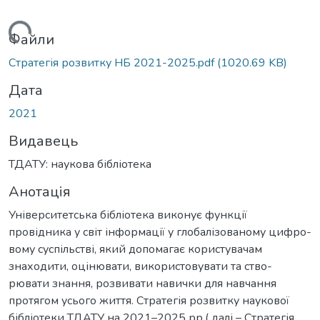
ажиться...
Файли
Стратегія розвитку НБ 2021-2025.pdf
(1020.69 KB)
Дата
2021
Видавець
ТДАТУ: наукова бібліотека
Анотація
Університетська бібліотека виконує функції
провідника у світ інформації у глобалізованому цифро-
вому суспільстві, який допомагає користувачам
знаходити, оцінювати, використовувати та ство-
рювати знання, розвивати навички для навчання
протягом усього життя. Стратегія розвитку наукової
бібліотеки ТДАТУ на 2021–2025 рр.( далі – Стратегія