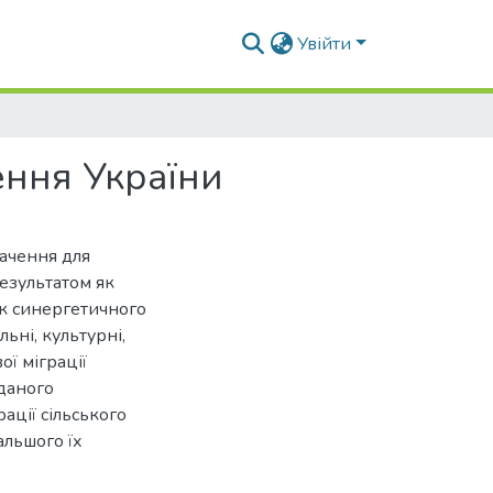
Увійти
ення України
начення для
езультатом як
нак синергетичного
ьні, культурні,
ої міграції
даного
ації сільського
альшого їх