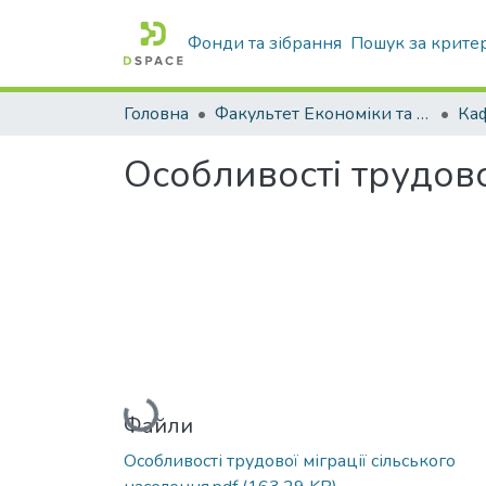
Фонди та зібрання
Пошук за крите
Головна
Факультет Економіки та бізнесу
Особливості трудово
Вантажиться...
Файли
Особливості трудової міграції сільського