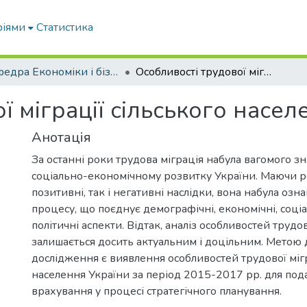
ріями
Статистика
Кафедра Економіки і бізнесу
Особливості трудової міграції сільського населення України
ї міграції сільського насел
Анотація
За останні роки трудова міграція набула вагомого з
соціально-економічному розвитку України. Маючи р
позитивні, так і негативні наслідки, вона набула оз
процесу, що поєднує демографічні, економічні, соціал
політичні аспекти. Відтак, аналіз особливостей трудов
залишається досить актуальним і доцільним. Метою 
дослідження є виявлення особливостей трудової мігр
населення України за період 2015-2017 рр. для под
врахування у процесі стратегічного планування.