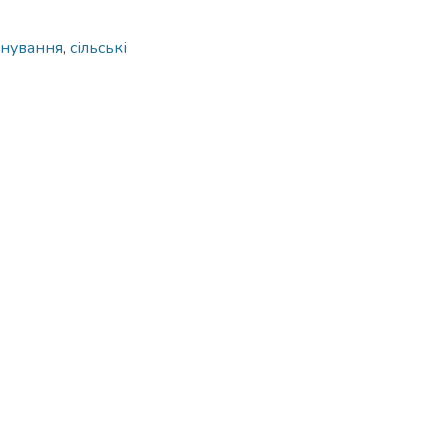
анування
,
сільські