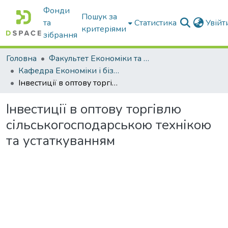
Фонди
Пошук за
та
Статистика
Увій
критеріями
зібрання
Головна
Факультет Економіки та бізнесу
Кафедра Економіки і бізнесу
Інвестиції в оптову торгівлю сільськогосподарською технікою та устаткуванням
Інвестиції в оптову торгівлю
сільськогосподарською технікою
та устаткуванням