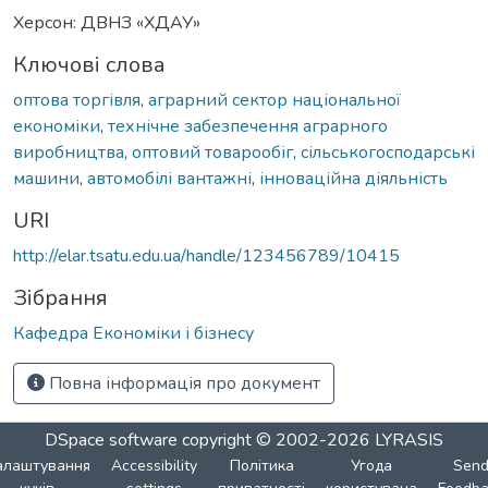
Херсон: ДВНЗ «ХДАУ»
Ключові слова
оптова торгівля
,
аграрний сектор національної
економіки
,
технічне забезпечення аграрного
виробництва
,
оптовий товарообіг
,
сільськогосподарські
машини
,
автомобілі вантажні
,
інноваційна діяльність
URI
http://elar.tsatu.edu.ua/handle/123456789/10415
Зібрання
Кафедра Економіки і бізнесу
Повна інформація про документ
DSpace software
copyright © 2002-2026
LYRASIS
алаштування
Accessibility
Політика
Угода
Sen