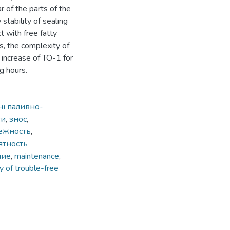
r of the parts of the
 stability of sealing
t with free fatty
ls, the complexity of
 increase of TO-1 for
g hours.
ні паливно-
ти
,
знос
,
ежность
,
ятность
ние
,
maintenance
,
ty of trouble-free