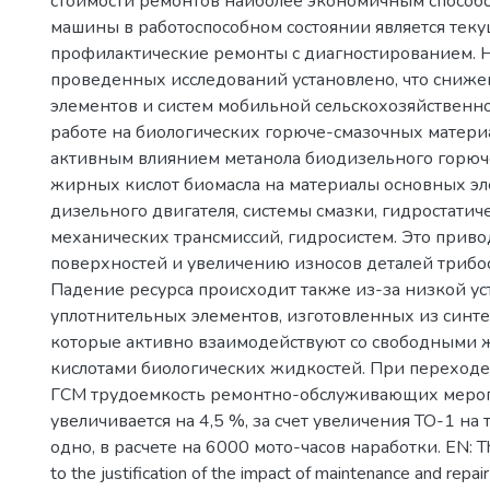
стоимости ремонтов наиболее экономичным спосо
машины в работоспособном состоянии является тек
профилактические ремонты с диагностированием. 
проведенных исследований установлено, что сниже
элементов и систем мобильной сельскохозяйственн
работе на биологических горюче-смазочных матери
активным влиянием метанола биодизельного горюч
жирных кислот биомасла на материалы основных э
дизельного двигателя, системы смазки, гидростатич
механических трансмиссий, гидросистем. Это прив
поверхностей и увеличению износов деталей триб
Падение ресурса происходит также из-за низкой ус
уплотнительных элементов, изготовленных из синте
которые активно взаимодействуют со свободными
кислотами биологических жидкостей. При переходе
ГСМ трудоемкость ремонтно-обслуживающих меро
увеличивается на 4,5 %, за счет увеличения ТО-1 на 
одно, в расчете на 6000 мото-часов наработки. EN: Th
to the justification of the impact of maintenance and repair 