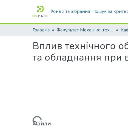
Фонди та зібрання
Пошук за крите
Головна
Факультет Механіко-технологічний
Вплив технічного об
та обладнання при в
Вантажиться...
Файли