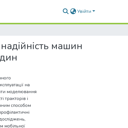
Увійти
 надійність машин
ідин
чного
ксплуатації на
тати моделювання
і тракторів і
ічним способом
профілактичні
 досліджень,
м мобільної