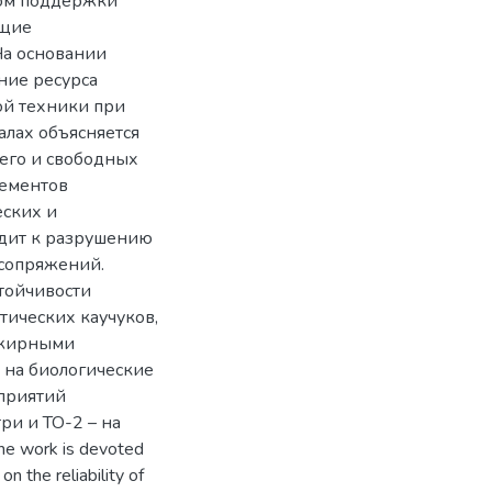
бом поддержки
ущие
На основании
ние ресурса
ой техники при
алах объясняется
его и свободных
лементов
еских и
одит к разрушению
осопряжений.
тойчивости
тических каучуков,
 жирными
 на биологические
приятий
три и ТО-2 – на
e work is devoted
on the reliability of