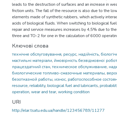
leads to the destruction of surfaces and an increase in wea
friction units. The fall of the resource is also due to the low
elements made of synthetic rubbers, which actively interac
acids of biological fluids. When switching to biological fue
repair and service measures increases by 4,5% due to the
three and TO-2 for one in the calculation of 6000 operatin
Ключові слова
технічне обслуговування
,
ресурс
,
надійність
,
біологіч
мастильні матеріали
,
ймовірність безвідмовної робо
працездатний стан
,
техническое обслуживание
,
над
биологические топливо-смазочные материалы
,
веро
безотказной работы
,
износ
,
работоспособное состоя
resource
,
reliability
,
biological fuel and lubricants
,
probabili
operation
,
wear and tear
,
working condition
URI
http://elar.tsatu.edu.ua/handle/123456789/11277