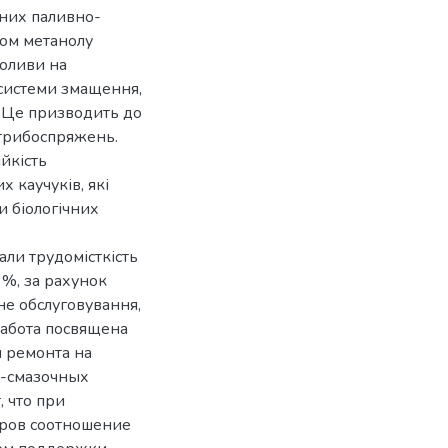
чних паливно-
вом метанолу
ооливи на
 системи змащення,
м. Це призводить до
 трибоспряжень.
йкість
 каучуків, які
 біологічних
али трудомісткість
 %, за рахунок
не обслуговування,
Работа посвящена
 ремонта на
о-смазочных
 что при
ров соотношение