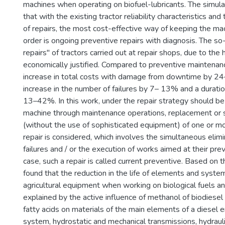
machines when operating on biofuel-lubricants. The simul
that with the existing tractor reliability characteristics and 
of repairs, the most cost-effective way of keeping the ma
order is ongoing preventive repairs with diagnosis. The so-
repairs" of tractors carried out at repair shops, due to the 
economically justified. Compared to preventive maintenanc
increase in total costs with damage from downtime by 2
increase in the number of failures by 7– 13% and a durat
13–42%. In this work, under the repair strategy should be
machine through maintenance operations, replacement or s
(without the use of sophisticated equipment) of one or mo
repair is considered, which involves the simultaneous elimi
failures and / or the execution of works aimed at their prev
case, such a repair is called current preventive. Based on t
found that the reduction in the life of elements and syste
agricultural equipment when working on biological fuels and
explained by the active influence of methanol of biodiesel 
fatty acids on materials of the main elements of a diesel en
system, hydrostatic and mechanical transmissions, hydraul