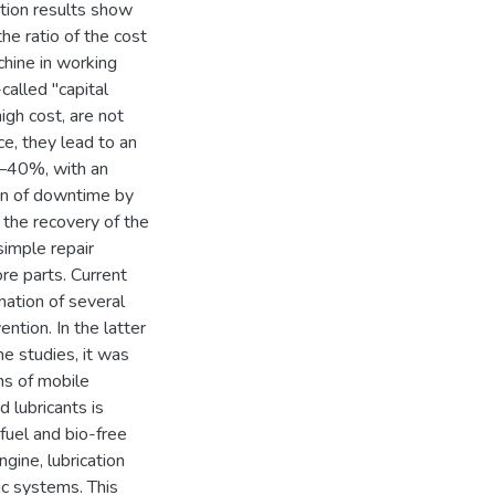
ation results show
the ratio of the cost
chine in working
called "capital
high cost, are not
e, they lead to an
4–40%, with an
ion of downtime by
 the recovery of the
imple repair
re parts. Current
nation of several
ention. In the latter
he studies, it was
ms of mobile
 lubricants is
fuel and bio-free
gine, lubrication
ic systems. This