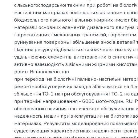
сільськогосподарської техніки при роботі на біологі
мастильних матеріалах пояснюється активним впли
біодизельного пального і вільних жирних кислот бі
матеріали основних елементів дизельного двигуна,
гідростатичних і механічних трансмісій, гідросисте
руйнування поверхонь і збільшення зносів деталей
Падіння ресурсу відбувається також через низьку сті
ущільнюючих елементів, виготовлених із синтетичних
активно взаємодіють з вільними жирними кислотами
рідин. Встановлено, що
при переході на біологічні паливно-мастильні матері
ремонтнообслуговуючих заходів збільшується на 4,5
збільшення ТО-1 на три обслуговування і ТО-2 на од
при терміні напрацювання - 6000 мото-годин. RU: 
обоснованию влияния технического обслуживания и
надежность машин при эксплуатации на биотоплив
материалах. Результаты моделирования показывают,
существующих характеристиках надежности тракто