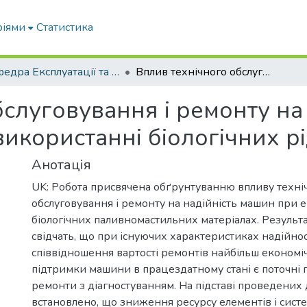
ріями
Статистика
Кафедра Експлуатації та технічного сервісу машин
Вплив технічного обслуговування і ремонту на надійність машин та обладнання при використанні біологічних рідин
слуговування і ремонту на
икористанні біологічних р
Анотація
UK: Робота присвячена обґрунтуванню впливу техні
обслуговування і ремонту на надійність машин при е
біологічних паливномастильних матеріалах. Резуль
свідчать, що при існуючих характеристиках надійност
співвідношення вартості ремонтів найбільш економ
підтримки машини в працездатному стані є поточні 
ремонти з діагностуванням. На підставі проведених
встановлено, що зниження ресурсу елементів і систе