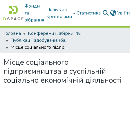
Фонди
Пошук за
та
Статистика
Увій
критеріями
зібрання
Головна
Конференції, збірки, публікації молодих вчених і здобувачів : магістрів, бакалаврів, аспірантів.
Публікації здобувачів (бакалаврів. магістрів, аспірантів)
Місце соціального підприємництва в суспільній соціально економічній діяльності
Місце соціального
підприємництва в суспільній
соціально економічній діяльності