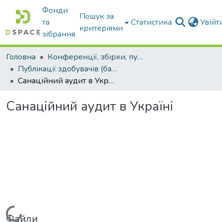
Фонди
Пошук за
та
Статистика
Увій
критеріями
зібрання
Головна
Конференції, збірки, публікації молодих вчених і здобувачів : магістрів, бакалаврів, аспірантів.
Публікації здобувачів (бакалаврів. магістрів, аспірантів)
Санаційний аудит в Україні
Санаційний аудит в Україні
Вантажиться...
Файли