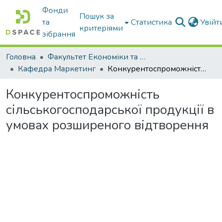
Фонди
Пошук за
та
Статистика
Увій
критеріями
зібрання
Головна
Факультет Економіки та бізнесу
Кафедра Маркетинг
Конкурентоспроможність сільськогосподарської продукції в умовах розширеного відтворення
Конкурентоспроможність
сільськогосподарської продукції в
умовах розширеного відтворення