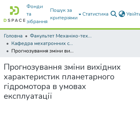
Фонди
Пошук за
та
Статистика
Увій
критеріями
зібрання
Головна
Факультет Механіко-технологічний
Кафедра мехатронних систем тракторів та сільскогосподарських машин
Прогнозування зміни вихідних характеристик планетарного гідромотора в умовах експлуатації
Прогнозування зміни вихідних
характеристик планетарного
гідромотора в умовах
експлуатації