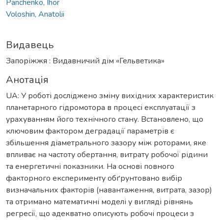
Panchenko, Ihor
Voloshin, Anatolii
Видавець
Запоріжжя : Видавничий дім «Гельветика»
Анотація
UA: У роботі досліджено зміну вихідних характеристик
планетарного гідромотора в процесі експлуатації з
урахуванням його технічного стану. Встановлено, що
ключовим фактором деградації параметрів є
збільшення діаметрального зазору між роторами, яке
впливає на частоту обертання, витрату робочої рідини
та енергетичні показники. На основі повного
факторного експерименту обґрунтовано вибір
визначальних факторів (навантаження, витрата, зазор)
та отримано математичні моделі у вигляді рівнянь
регресії, що адекватно описують робочі процеси з