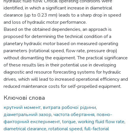
hydraulic fluid flow. Critical operating conditions were
identified, in which a significant increase in diametrical
clearance (up to 0.23 mm) leads to a sharp drop in speed
and loss of hydraulic motor performance.
Based on the obtained dependencies, an approach is
proposed for determining the technical condition of a
planetary hydraulic motor based on measured operating
parameters (rotational speed, flow rate, pressure drop)
without dismantling the equipment. The practical significance
of these results lies in their potential use in developing
diagnostic and resource forecasting systems for hydraulic
drives, which will lead to increased operational efficiency and
reduced maintenance costs for self-propelled equipment.
Ключові слова
крутний момент
,
витрата робочої рідини
,
діаметральний зазор
,
частота обертання
,
повно-
факторний експеримент
,
torque
,
working fluid flow rate
,
diametrical clearance
,
rotational speed
,
full-factorial