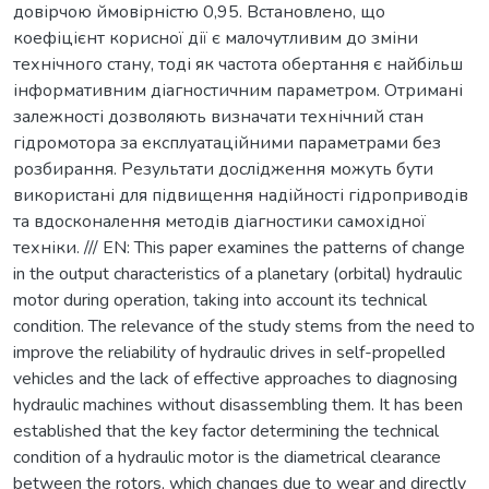
довірчою ймовірністю 0,95. Встановлено, що
коефіцієнт корисної дії є малочутливим до зміни
технічного стану, тоді як частота обертання є найбільш
інформативним діагностичним параметром. Отримані
залежності дозволяють визначати технічний стан
гідромотора за експлуатаційними параметрами без
розбирання. Результати дослідження можуть бути
використані для підвищення надійності гідроприводів
та вдосконалення методів діагностики самохідної
техніки. /// EN: This paper examines the patterns of change
in the output characteristics of a planetary (orbital) hydraulic
motor during operation, taking into account its technical
condition. The relevance of the study stems from the need to
improve the reliability of hydraulic drives in self-propelled
vehicles and the lack of effective approaches to diagnosing
hydraulic machines without disassembling them. It has been
established that the key factor determining the technical
condition of a hydraulic motor is the diametrical clearance
between the rotors, which changes due to wear and directly