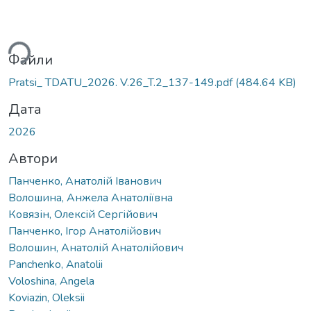
житься...
Файли
Pratsi_ TDATU_2026. V.26_T.2_137-149.pdf
(484.64 KB)
Дата
2026
Автори
Панченко, Анатолій Іванович
Волошина, Анжела Анатоліївна
Ковязін, Олексій Сергійович
Панченко, Ігор Анатолійович
Волошин, Анатолій Анатолійович
Panchenko, Anatolii
Voloshina, Angela
Koviazin, Oleksii