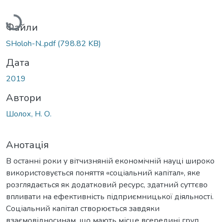
Вантажиться...
Файли
SHoloh-N..pdf
(798.82 KB)
Дата
2019
Автори
Шолох, Н. О.
Анотація
В останні роки у вітчизняній економічній науці широко
використовується поняття «соціальний капітал», яке
розглядається як додатковий ресурс, здатний суттєво
впливати на ефективність підприємницької діяльності.
Соціальний капітал створюється завдяки
взаємовідносинам, що мають місце всередині груп