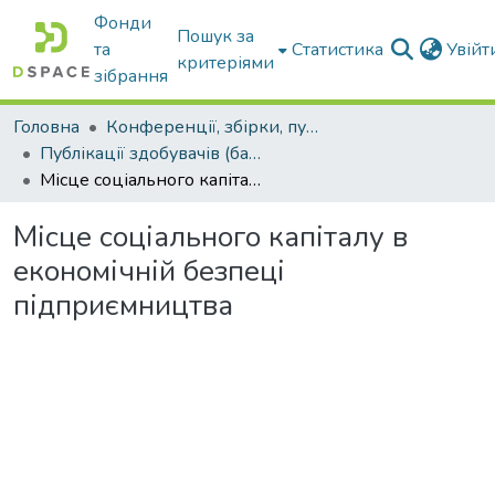
Фонди
Пошук за
та
Статистика
Увій
критеріями
зібрання
Головна
Конференції, збірки, публікації молодих вчених і здобувачів : магістрів, бакалаврів, аспірантів.
Публікації здобувачів (бакалаврів. магістрів, аспірантів)
Місце соціального капіталу в економічній безпеці підприємництва
Місце соціального капіталу в
економічній безпеці
підприємництва