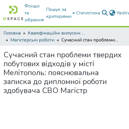
Фонди
Пошук за
та
Статистика
Увій
критеріями
зібрання
Головна
Кваліфікаційні випускні роботи бакалаврів і магістрів
Магістерські роботи
Сучасний стан проблеми твердих побутових відходів у місті Мелітополь: пояснювальна записка до дипломної роботи здобувача СВО Магістр
Сучасний стан проблеми твердих
побутових відходів у місті
Мелітополь: пояснювальна
записка до дипломної роботи
здобувача СВО Магістр