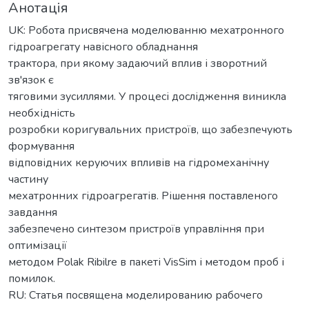
Анотація
UK: Робота присвячена моделюванню мехатронного
гідроагрегату навісного обладнання
трактора, при якому задаючий вплив і зворотний
зв'язок є
тяговими зусиллями. У процесі дослідження виникла
необхідність
розробки коригувальних пристроїв, що забезпечують
формування
відповідних керуючих впливів на гідромеханічну
частину
мехатронних гідроагрегатів. Рішення поставленого
завдання
забезпечено синтезом пристроїв управління при
оптимізації
методом Polak Ribilre в пакеті VisSim і методом проб і
помилок.
RU: Cтатья посвящена моделированию рабочего