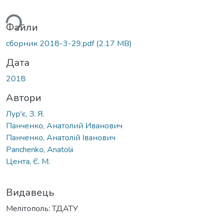
ться...
Файли
сборник 2018-3-29.pdf
(2.17 MB)
Дата
2018
Автори
Лур'є, З. Я.
Панченко, Анатолий Иванович
Панченко, Анатолій Іванович
Panchenko, Anatolii
Цента, Є. М.
Видавець
Мелітополь: ТДАТУ