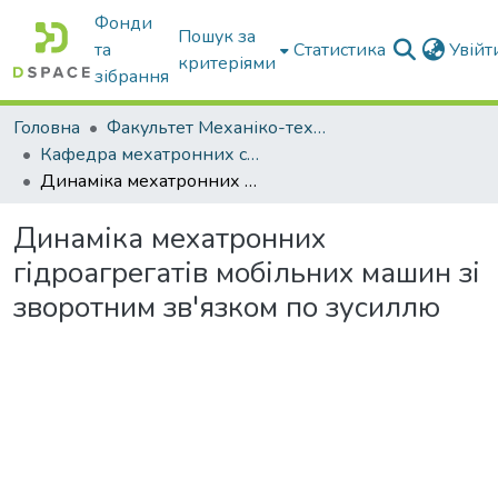
Фонди
Пошук за
та
Статистика
Увій
критеріями
зібрання
Головна
Факультет Механіко-технологічний
Кафедра мехатронних систем тракторів та сільскогосподарських машин
Динаміка мехатронних гідроагрегатів мобільних машин зі зворотним зв'язком по зусиллю
Динаміка мехатронних
гідроагрегатів мобільних машин зі
зворотним зв'язком по зусиллю