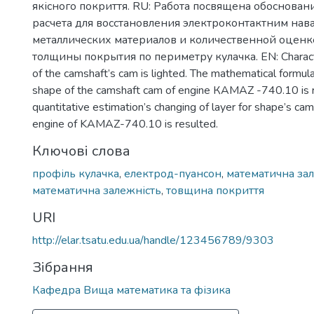
якісного покриття. RU: Работа посвящена обоснова
расчета для восстановления электроконтактним на
металлических материалов и количественной оцен
толщины покрытия по периметру кулачка. EN: Characte
of the camshaft’s саm is lighted. Тhе mathematical formula
shape of the саmshaft cam of engine КАМАZ -740.10 is 
quantitative estimation’s changing of layer for shape’s ca
engine of KAMAZ-740.10 is resulted.
Ключові слова
профіль кулачка
,
електрод-пуансон
,
математична за
математична залежність
,
товщина покриття
URI
http://elar.tsatu.edu.ua/handle/123456789/9303
Зібрання
Кафедра Вища математика та фізика