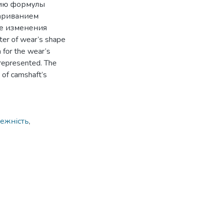
нию формулы
вариванием
ке изменения
r of wear’s shape
 for the wear’s
represented. The
m of camshaft’s
лежність
,