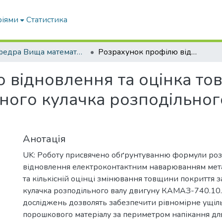
ріями
Статистика
Кафедра Вища математика та фізика
Розрахунок профілю відновлення та оцінка товщини його покриття для зношеного кулачка розподільного валу двигуну КАМАЗ-740.10
 відновлення та оцінка то
ного кулачка розподільног
Анотація
UK: Роботу присвячено обґрунтуванню формули роз
відновлення електроконтактним наварюванням мета
та кількісній оцінці змінювання товщини покриття 
кулачка розподільного валу двигуну КАМАЗ-740.10.
досліджень дозволять забезпечити рівномірне ущі
порошкового матеріалу за периметром напікання дл