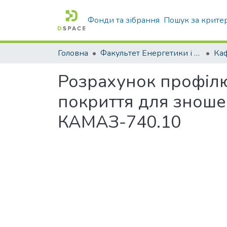
Фонди та зібрання
Пошук за крите
Головна
Факультет Енергетики і комп'ютерних технологій
Розрахунок профілю
покриття для зноше
КАМАЗ-740.10
Вантажиться...