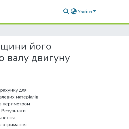
Увійти
вщини його
о валу двигуну
рахунку для
левих матеріалів
за периметром
 Результати
льнення
я отримання