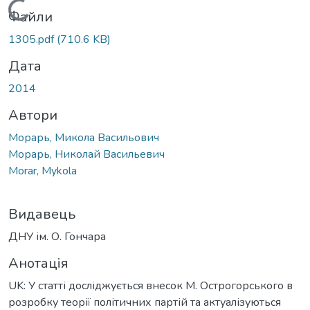
Вантажиться...
Файли
1305.pdf
(710.6 KB)
Дата
2014
Автори
Морарь, Микола Васильович
Морарь, Николай Васильевич
Morar, Mykola
Видавець
ДНУ ім. О. Гончара
Анотація
UK: У статті досліджується внесок М. Острогорського в
розробку теорії політичних партій та актуалізуються