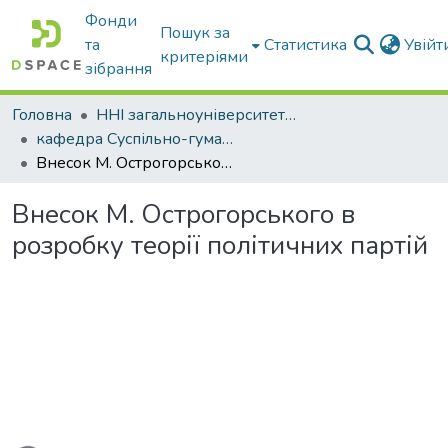
Фонди
Пошук за
та
Статистика
Увій
критеріями
зібрання
Головна
ННІ загальноуніверситетської підготовки
кафедра Суспільно-гуманітарні науки
Внесок М. Острогорського в розробку теорії політичних партій
Внесок М. Острогорського в
розробку теорії політичних партій