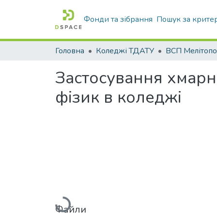
Фонди та зібрання
Пошук за крите
Головна
Коледжі ТДАТУ
Застосування хмарн
фізик в коледжі
Вантажиться...
Файли