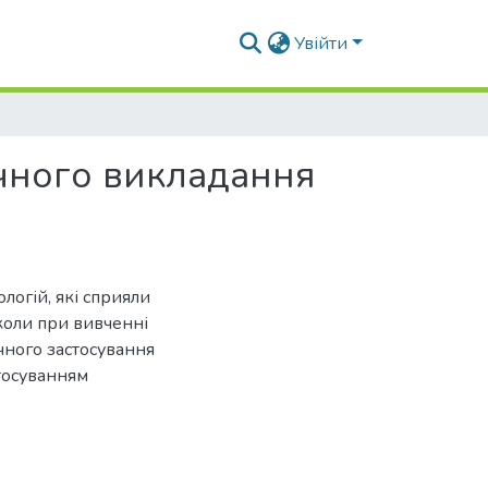
Увійти
очного викладання
логій, які сприяли
коли при вивченні
чного застосування
стосуванням