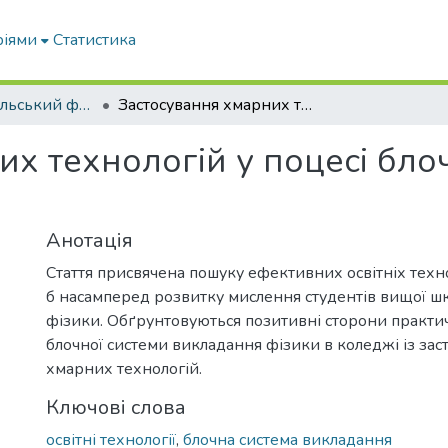
ріями
Статистика
ВСП Мелітопольський фаховий коледж ТДАТУ
Застосування хмарних технологій у поцесі блочного викладання фізик в коледжі
их технологій у поцесі бл
Анотація
Стаття присвячена пошуку ефективних освітніх техно
б насамперед розвитку мислення студентів вищої ш
фізики. Обґрунтовуються позитивні сторони практи
блочної системи викладання фізики в коледжі із за
хмарних технологій.
Ключові слова
освітні технології
,
блочна система викладання