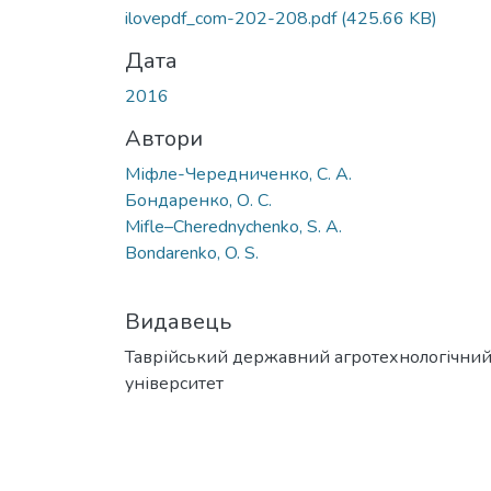
ilovepdf_com-202-208.pdf
(425.66 KB)
Дата
2016
Автори
Міфле-Чередниченко, С. А.
Бондаренко, О. С.
Mifle–Cherednychenko, S. A.
Bondarenko, O. S.
Видавець
Таврійський державний агротехнологічни
університет