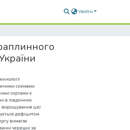
Увійти
краплинного
України
ехнології
неними схемами
ними сортами є
ні в південних
й вирощування цієї
мується дефіцитом
ергу вимагає
анні черешні за