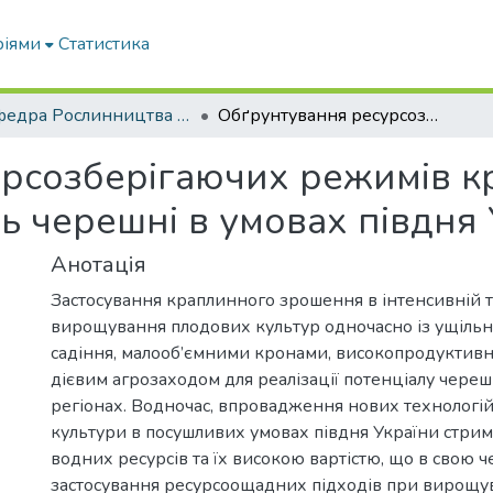
ріями
Статистика
Кафедра Рослинництва та садівництва ім. професора В.В. Калитки
Обґрунтування ресурсозберігаючих режимів краплинного зрошення насаджень черешні в умовах півдня України
урсозберігаючих режимів 
 черешні в умовах півдня 
Анотація
Застосування краплинного зрошення в інтенсивній т
вирощування плодових культур одночасно із ущіль
садіння, малооб’ємними кронами, високопродуктив
дієвим агрозаходом для реалізації потенціалу череш
регіонах. Водночас, впровадження нових технологі
культури в посушливих умовах півдня України стри
водних ресурсів та їх високою вартістю, що в свою ч
застосування ресурсоощадних підходів при вирощув