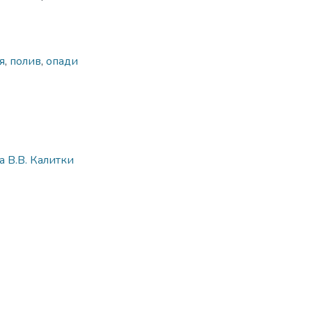
я
,
полив
,
опади
 В.В. Калитки