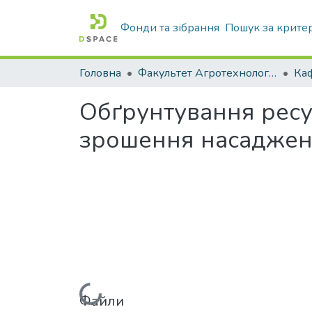
Фонди та зібрання
Пошук за крите
Головна
Факультет Агротехнологій та екології
Обґрунтування рес
зрошення насаджень
Файли