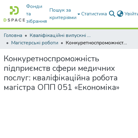
Фонди
Пошук за
та
Статистика
Увій
критеріями
зібрання
Головна
Кваліфікаційні випускні роботи бакалаврів і магістрів
Магістерські роботи
Конкуретноспроможність підприємств сфери медичних послуг: кваліфікаційна робота магістра ОПП 051 «Економіка»
Конкуретноспроможність
підприємств сфери медичних
послуг: кваліфікаційна робота
магістра ОПП 051 «Економіка»