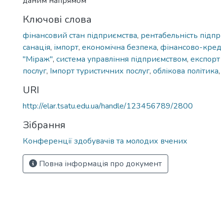
даним напрямом
Ключові слова
фінансовий стан підприємства
,
рентабельність підп
санація
,
імпорт
,
економічна безпека
,
фінансово-кред
"Міраж"
,
система управління підприємством
,
експорт
послуг
,
Імпорт туристичних послуг
,
облікова політика
URI
http://elar.tsatu.edu.ua/handle/123456789/2800
Зібрання
Конференції здобувачів та молодих вчених
Повна інформація про документ