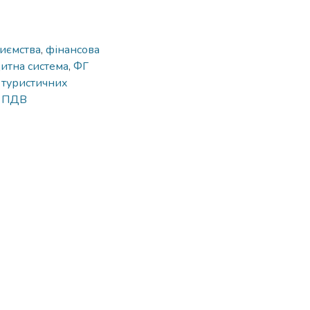
риємства
,
фінансова
итна система
,
ФГ
 туристичних
,
ПДВ