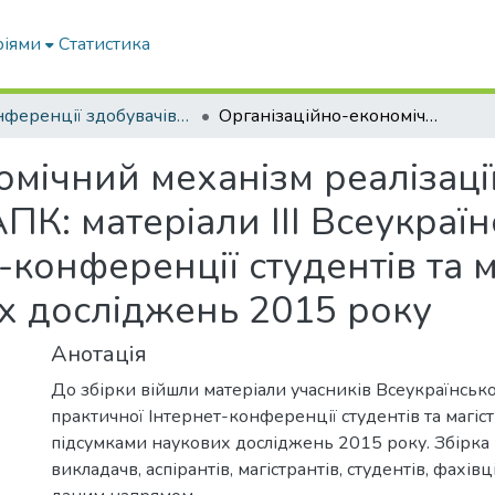
ріями
Статистика
Конференції здобувачів та молодих вчених
Організаційно-економічний механізм реалізації стратегічних напрямів розвитку АПК: матеріали ІІІ Всеукраїнської науково-практичної Інтернет-конференції студентів та магістрантів за підсумками наукових досліджень 2015 року
мічний механізм реалізації
ПК: матеріали ІІІ Всеукраїн
-конференції студентів та м
х досліджень 2015 року
Анотація
До збірки війшли матеріали учасників Всеукраїнсько
практичної Інтернет-конференції студентів та магіст
підсумками наукових досліджень 2015 року. Збірка
викладачв, аспірантів, магістрантів, студентів, фахів