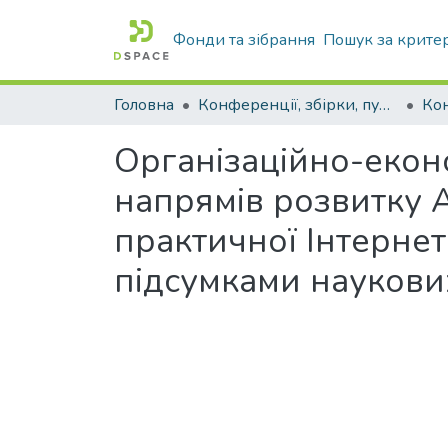
Фонди та зібрання
Пошук за крите
Головна
Конференції, збірки, публікації молодих вчених і здобувачів : магістрів, бакалаврів, аспірантів.
Організаційно-еконо
напрямів розвитку А
практичної Інтернет
підсумками наукови