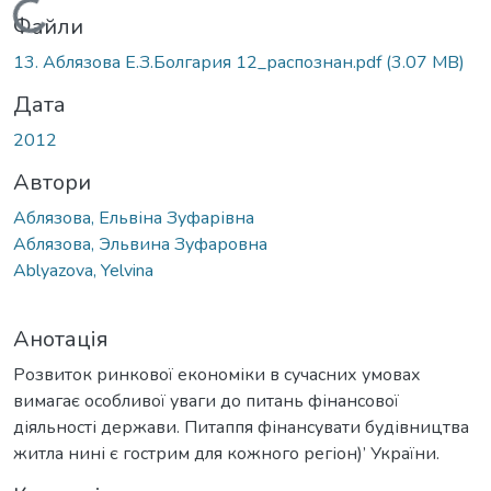
Вантажиться...
Файли
13. Аблязова Е.З.Болгария 12_распознан.pdf
(3.07 MB)
Дата
2012
Автори
Аблязова, Ельвіна Зуфарівна
Аблязова, Эльвина Зуфаровна
Ablyazova, Yelvina
Анотація
Розвиток ринкової економіки в сучасних умовах
вимагає особливої уваги до питань фінансової
діяльності держави. Питаппя фінансувати будівництва
житла нині є гострим для кожного регіон)’ України.