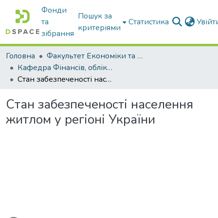
Фонди
Пошук за
та
Статистика
Увій
критеріями
зібрання
Головна
Факультет Економіки та бізнесу
Кафедра Фінансів, обліку і оподаткування
Стан забезпеченості населення житлом у регіоні України
Стан забезпеченості населення
житлом у регіоні України