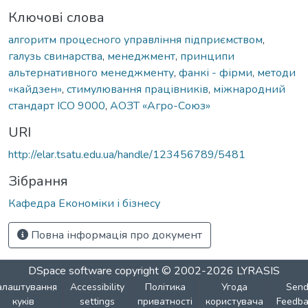
Ключові слова
алгоритм процесного управління підприємством
,
галузь свинарства
,
менеджмент
,
принципи
альтернативного менеджменту
,
фанкі - фірми
,
методи
«кайдзен»
,
стимулювання працівників
,
міжнародний
стандарт ІСО 9000
,
АОЗТ «Агро-Союз»
URI
http://elar.tsatu.edu.ua/handle/123456789/5481
Зібрання
Кафедра Економіки і бізнесу
Повна інформація про документ
DSpace software
copyright © 2002-2026
LYRASIS
алаштування
Accessibility
Політика
Угода
Sen
куків
settings
приватності
користувача
Feedba