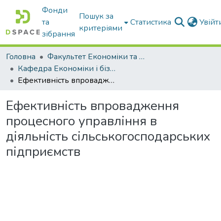
Фонди
Пошук за
та
Статистика
Увій
критеріями
зібрання
Головна
Факультет Економіки та бізнесу
Кафедра Економіки і бізнесу
Ефективність впровадження процесного управління в діяльність сільськогосподарських підприємств
Ефективність впровадження
процесного управління в
діяльність сільськогосподарських
підприємств