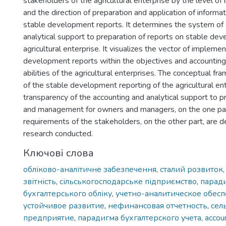
stakeholders of the agricultural enterprise by the level of 
and the direction of preparation and application of informat
stable development reports. It determines the system of
analytical support to preparation of reports on stable de
agricultural enterprise. It visualizes the vector of impleme
development reports within the objectives and accounting 
abilities of the agricultural enterprises. The conceptual f
of the stable development reporting of the agricultural ent
transparency of the accounting and analytical support to p
and management for owners and managers, on the one par
requirements of the stakeholders, on the other part, are
research conducted.
Ключові слова
обліково-аналітичне забезпечення
,
сталий розвиток
звітність
,
сільськогосподарське підприємство
,
парад
бухгалтерського обліку
,
учетно-аналитическое обес
устойчивое развитие
,
нефинансовая отчетность
,
сел
предприятие
,
парадигма бухгалтерского учета
,
accoun