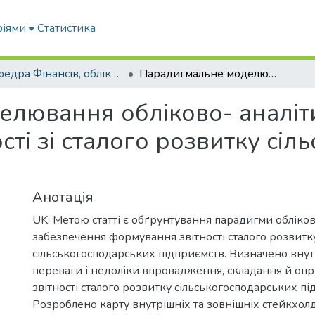
ріями
Статистика
Кафедра Фінансів, обліку і оподаткування
Парадигмальне моделювання обліково- аналітичного забезпечення звітності зі сталого розвитку сільськогосподарських підприємств
елювання обліково- аналіт
сті зі сталого розвитку сі
Анотація
UK: Метою статті є обґрунтування парадигми обліко
забезпечення формування звітності сталого розвитк
сільськогосподарських підприємств. Визначено внутр
переваги і недоліки впровадження, складання й о
звітності сталого розвитку сільськогосподарських пі
Розроблено карту внутрішніх та зовнішніх стейкхол