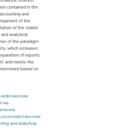
influence, interest
ion contained in the
 accounting and
velopment of the
ntation of the stable
and analytical
rames of the paradigm
ity, which increases
reparation of reports
t, and meets the
 determined based on
,
нефінансова
игма
печение
,
ьскохозяйственное
ting and analytical