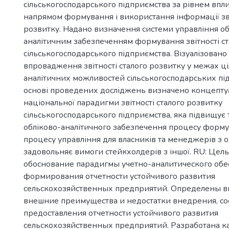
сільськогосподарського підприємства за рівнем вплив
напрямом формування і використання інформації зві
розвитку. Надано визначення системи управління об
аналітичним забезпеченням формування звітності ст
сільськогосподарського підприємства. Візуалізовано
впровадження звітності сталого розвитку у межах ці
аналітичних можливостей сільськогосподарських пі
основі проведених досліджень визначено концепту
національної парадигми звітності сталого розвитку
сільськогосподарського підприємства, яка підвищує 
обліково-аналітичного забезпечення процесу формув
процесу управління для власників та менеджерів з о
задовольняє вимоги стейкхолдерів з іншої. RU: Цель
обоснование парадигмы учетно-аналитического обе
формирования отчетности устойчивого развития
сельскохозяйственных предприятий. Определены в
внешние преимущества и недостатки внедрения, со
предоставления отчетности устойчивого развития
сельскохозяйственных предприятий. Разработана к