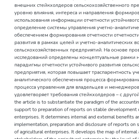
внешних стейкхолдеров сельскохозяйственного пр
уровню влияния, интереса и направления формиро
использования информации отчетности устойчивого
определение системы управления учетно-аналитич
обеспечением формирования отчетности отчетности
развития в рамках целей и учетно-аналитических 
сельскохозяйственных предприятий. На основе пр
исследований определены концептуальные рамки 
парадигмы отчетности устойчивого развития сельск
предприятия, которая повышает траспарентность уч
аналитического обеспечения процесса формировани
процесса управления для владельцев и менеджеров
удовлетворяет требования стейкхолдеров – с другой.
the article is to substantiate the paradigm of the accountin
support to preparation of reports on stable development of
enterprises. It determines internal and external benefits 
implementation, preparation and disclosure of reports on
of agricultural enterprises. It develops the map of internal