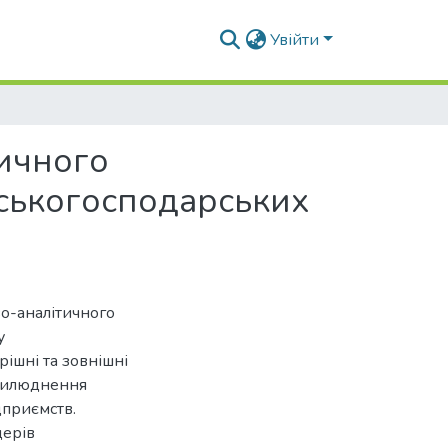
Увійти
ичного
льськогосподарських
во-аналітичного
у
ішні та зовнішні
прилюднення
дприємств.
дерів