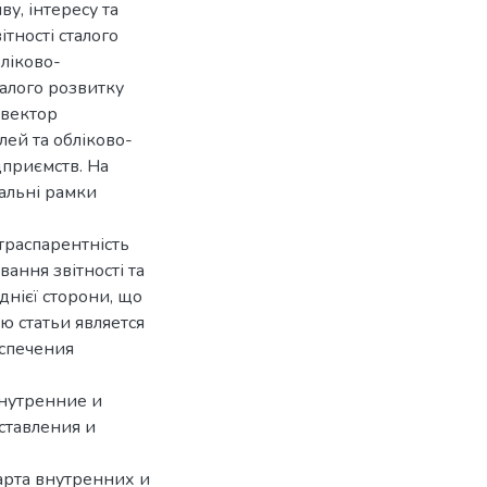
у, інтересу та
тності сталого
ліково-
алого розвитку
 вектор
лей та обліково-
дприємств. На
альні рамки
траспарентність
ання звітності та
днієї сторони, що
ю статьи является
спечения
нутренние и
ставления и
арта внутренних и