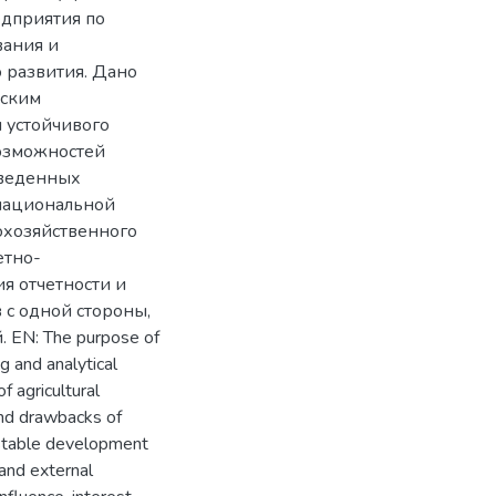
едприятия по
вания и
 развития. Дано
еским
 устойчивого
возможностей
оведенных
национальной
охозяйственного
етно-
я отчетности и
 с одной стороны,
 EN: The purpose of
g and analytical
 agricultural
and drawbacks of
 stable development
 and external