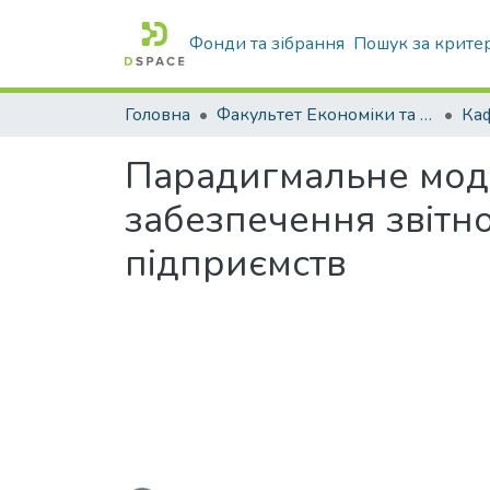
Фонди та зібрання
Пошук за крите
Головна
Факультет Економіки та бізнесу
Парадигмальне мод
забезпечення звітно
підприємств
Вантажиться...