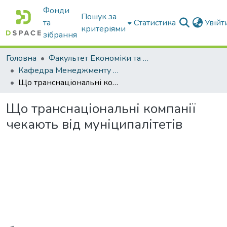
Фонди
Пошук за
та
Статистика
Увій
критеріями
зібрання
Головна
Факультет Економіки та бізнесу
Кафедра Менеджменту та публічного адміністрування
Що транснаціональні компанії чекають від муніципалітетів
Що транснаціональні компанії
чекають від муніципалітетів